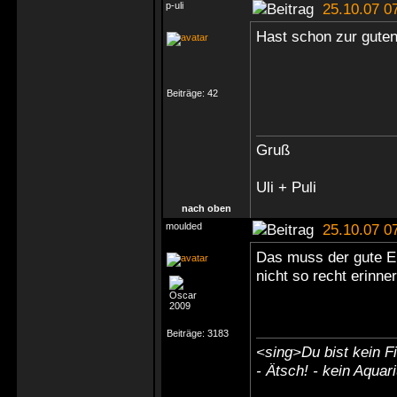
p-uli
25.10.07 0
Hast schon zur guten
Beiträge:
42
Gruß
Uli + Puli
nach oben
moulded
25.10.07 0
Das muss der gute Eb
nicht so recht erinne
Beiträge:
3183
<sing>Du bist kein Fi
- Ätsch! - kein Aquar