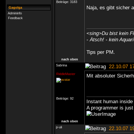
Beiträge:
3183
Naja, es gibt sicher
Gagolga
Admininfo
Feedback
<sing>Du bist kein Fi
- Ätsch! - kein Aquar
Tips
per PM
.
nach oben
Sabrina
22.10.07 1
RiddleMaster
Mit absoluter Sicher
Beiträge:
92
Instant human inside 
A programmer is just 
nach oben
p-uli
22.10.07 1