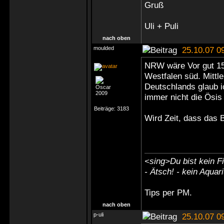
Gruß
Uli + Puli
nach oben
moulded
25.10.07 0
NRW wäre Vor gut 15
Westfalen süd. Mittle
Deutschlands glaub i
immer nicht die Ösis
Beiträge:
3183
Wird Zeit, dass das
<sing>Du bist kein Fi
- Ätsch! - kein Aquar
Tips
per PM
.
nach oben
p-uli
25.10.07 0