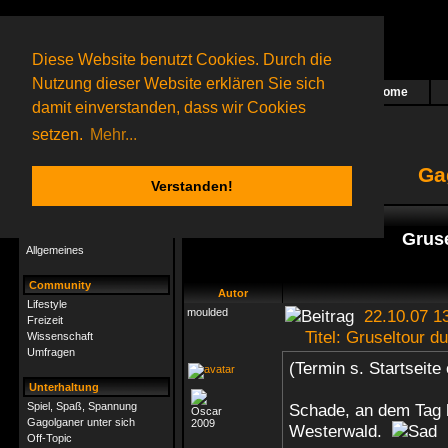
Diese Website benutzt Cookies. Durch die
Nutzung dieser Website erklären Sie sich
Home
Das nächste Rätsel ist in Arbeit
damit einverstanden, dass wir Cookies
52 Gagolganer
online
(0 registrierte und 52 Gäste)
Gagolganer:
9732
Rätsel online:
9498
setzen.
Mehr...
Ga
Verstanden!
Rätsel
Index
->
Allgemeines
Rätsel-Hilfe
Grus
Allgemeines
Community
Autor
Lifestyle
moulded
22.10.07 1
Freizeit
Titel: Gruseltour d
Wissenschaft
Umfragen
(Termin s. Startseite
Unterhaltung
Spiel, Spaß, Spannung
Schade, an dem Tag h
Gagolganer unter sich
Westerwald.
Off-Topic