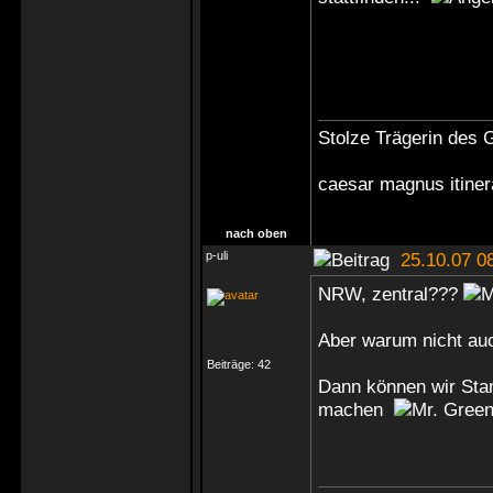
Stolze Trägerin des G
caesar magnus itine
nach oben
p-uli
25.10.07 0
NRW, zentral???
Aber warum nicht au
Beiträge:
42
Dann können wir Sta
machen