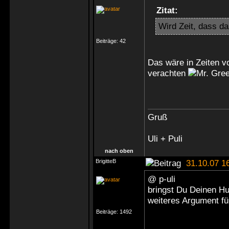
Zitat:
Wird Zeit, dass d
Beiträge:
42
Das wäre in Zeiten v
verachten
Gruß
Uli + Puli
nach oben
BrigitteB
31.10.07 1
@ p-uli
bringst Du Deinen Hu
weiteres Argument für
Beiträge:
1492