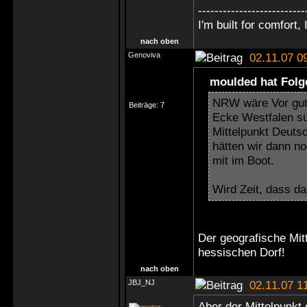
--------------------------
I'm built for comfort, I
nach oben
Genoviva
02.11.07 0
moulded hat Folg
NRW wäre Vor gut 
Beiträge:
7
Ecke Westfalen süd
Mittelpunkt Deutsc
hätten wir dann n
mit im Boot.
Wird Zeit, dass d
Der geografische Mit
hessischen Dorf!
nach oben
JBJ_NJ
02.11.07 1
Aber der Mittelpunkt