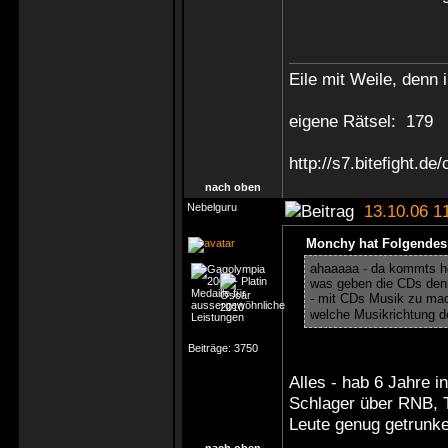
Eile mit Weile, denn i
eigene Rätsel: 179
http://s7.bitefight.d
nach oben
Nebelguru
13.10.06 1
Monchy hat Folgendes
ahaaaaa - da kommts h
was geben die CDs denn
- mit CDs Musik zu m
welche Musikrichtung 
Beiträge:
3750
Alles - hab 6 Jahre 
Schlager über RNB, T
Leute genug getrunke