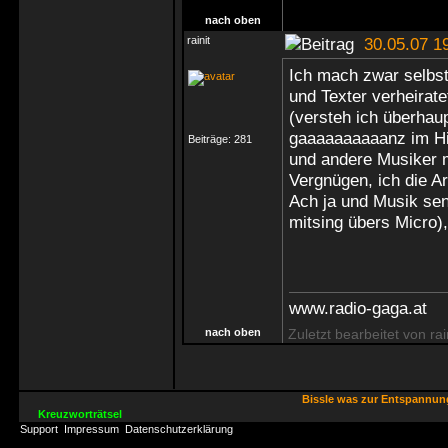
nach oben
rainit
30.05.07 1
Ich mach zwar selbst
und Texter verheirate
(versteh ich überhau
gaaaaaaaaaanz im Hin
Beiträge:
281
und andere Musiker m
Vergnügen, ich die A
Ach ja und Musik send
mitsing übers Micro)
www.radio-gaga.at
nach oben
Zuletzt bearbeitet von ra
Bissle was zur Entspannu
Kreuzworträtsel
Support
Impressum
Datenschutzerklärung