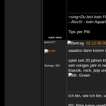
<sing>Du bist kein Fi
- Ätsch! - kein Aquar
Tips
per PM
.
nach oben
janesm77
02.12.06 0
aaaalso dann kümm i
spiel seit 20 jahren k
seit voriges jahr in n
Beiträge:
309
klassik, rock, pop u
Ich bin, wie ich bin, 
PS: Bitte keine ungef