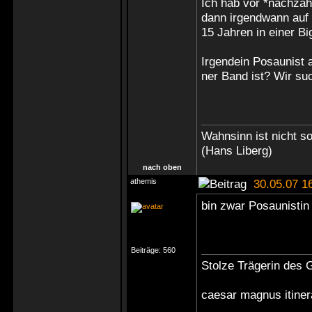
Ich hab vor *nachzäh
dann irgendwann auf
15 Jahren in einer
Bi
Irgendein Posaunist 
ner Band ist? Wir s
Wahnsinn ist nicht s
(Hans Liberg)
nach oben
athemis
30.05.07 1
bin zwar Posaunistin
Beiträge:
560
Stolze Trägerin des G
caesar magnus itine