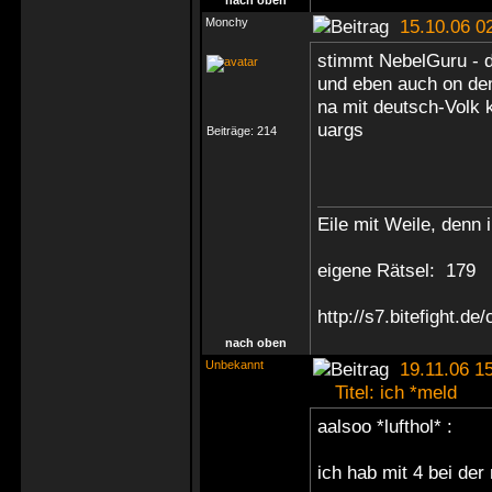
nach oben
Monchy
15.10.06 0
stimmt NebelGuru - da
und eben auch on d
na mit deutsch-Volk
uargs
Beiträge:
214
Eile mit Weile, denn i
eigene Rätsel: 179
http://s7.bitefight.d
nach oben
Unbekannt
19.11.06 15
Titel: ich *meld
aalsoo *lufthol* :
ich hab mit 4 bei de