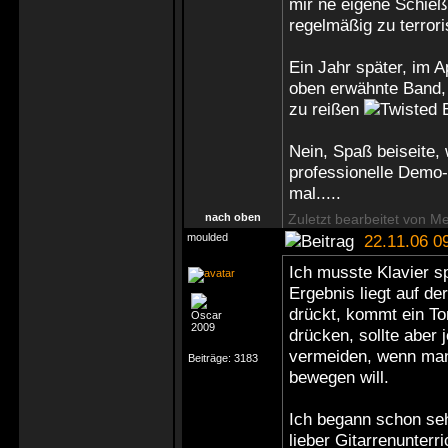
mir ne eigene Schie
regelmäßig zu terrori
Ein Jahr später, im A
oben erwähnte Band, 
zu reißen
Nein, Spaß beiseite,
professionelle Demo
mal.....
nach oben
Zuletzt bearbeitet von M
moulded
22.11.06 0
Ich musste Klavier sp
Ergebnis liegt auf de
drückt, kommt ein To
drücken, sollte aber j
vermeiden, wenn man 
Beiträge:
3183
bewegen will.
Ich begann schon seh
lieber Gitarrenunterr