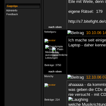
Eile mit Weile, denn i
Gagolga
Admininfo
eigene Rätsel: 179
Feedback
http://s7.bitefight.d
nach oben
Nebelguru
10.10.06 1
Ich mache seit einig
Laptop - daher kenn
Beiträge:
3750
nach oben
Monchy
12.10.06 0
ahaaaaa - da kommts
was geben die CDs d
nie versucht - mit 
Beiträge:
214
welche Musikrichtun