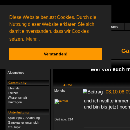
Diese Website benutzt Cookies. Durch die
Nutzung dieser Website erklären Sie sich
Home
Das nächste Rätsel ist in Arbeit
damit einverstanden, dass wir Cookies
52 Gagolganer
online
(0 registrierte und 52 Gäste)
Gagolganer:
9732
Rätsel online:
9498
setzen.
Mehr...
Ga
Verstanden!
Rätsel
Index
->
Freizeit
->
Musik
Rätsel-Hilfe
Wer von euch m
Allgemeines
Community
Autor
Lifestyle
Monchy
03.10.06 0
Freizeit
Wissenschaft
und ich wollte immer
Umfragen
und bin bis jetzt n
Unterhaltung
Spiel, Spaß, Spannung
Beiträge:
214
Gagolganer unter sich
Off-Topic