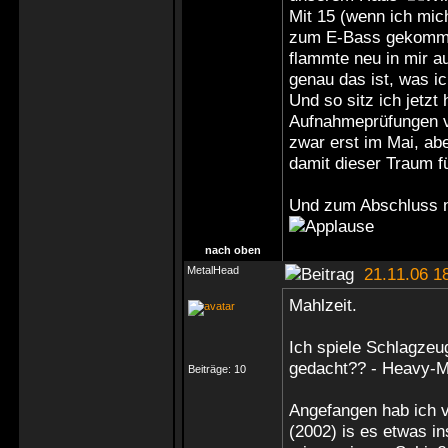
Mit 15 (wenn ich mich
zum E-Bass gekommen
flammte neu in mir a
genau das ist, was 
Und so sitz ich jetzt 
Aufnahmeprüfungen v
zwar erst im Mai, ab
damit dieser Traum fü
Und zum Abschluss n
nach oben
MetalHead
21.11.06 1
Mahlzeit.
Ich spiele Schlagzeug
gedacht?? - Heavy-M
Beiträge:
10
Angefangen hab ich v
(2002) is es etwas i