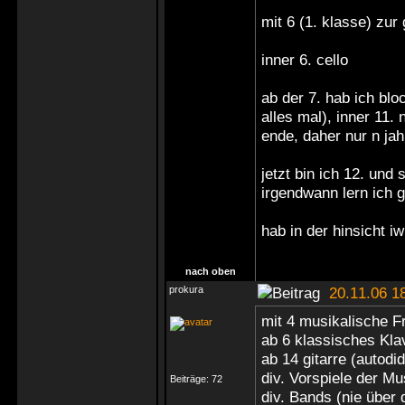
mit 6 (1. klasse) zur
inner 6. cello
ab der 7. hab ich blo
alles mal), inner 11. 
ende, daher nur n jah
jetzt bin ich 12. und
irgendwann lern ich 
hab in der hinsicht 
nach oben
prokura
20.11.06 1
mit 4 musikalische F
ab 6 klassisches Klav
ab 14 gitarre (autodi
div. Vorspiele der M
Beiträge:
72
div. Bands (nie übe