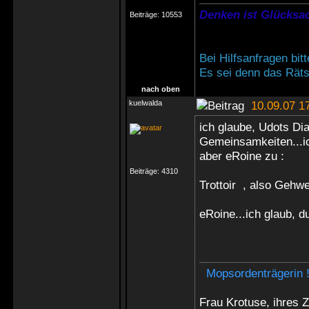
Denken ist Glücksac
Beiträge:
10553
Bei Hilfsanfragen bi
Es sei denn das Rätse
nach oben
kuelwalda
10.09.07 1
ich glaube, Udots Di
Gemeinsamkeiten...ic
aber eRoine zu :
Beiträge:
4310
Trottoir , also Gehw
eRoine...ich glaub, 
Mopsordenträgerin 
Frau Krotuse, ihres 