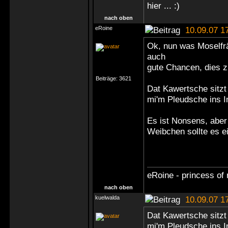
hier ... :)
nach oben
eRoine
10.09.07 1
Ok, nun was Moselfrä
auch
gute Chancen, dies zu
Beiträge:
3621
Dat Kawertsche sitzt
mi'm Pleudsche ins 
Es ist Nonsens, aber
Weibchen sollte es ei
eRoine - princess of 
nach oben
kuelwalda
10.09.07 1
Dat Kawertsche sitzt
mi'm Pleudsche ins 