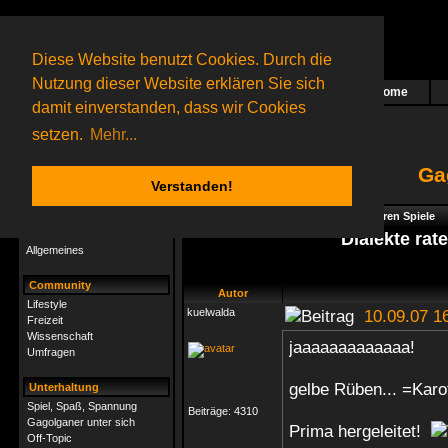
Diese Website benutzt Cookies. Durch die
Nutzung dieser Website erklären Sie sich
Home
Das nächste Rätsel ist in Arbeit
damit einverstanden, dass wir Cookies
23 Gagolganer
online
(0 registrierte und 23 Gäste)
Gagolganer:
9732
Rätsel online:
9498
setzen.
Mehr...
Ga
Verstanden!
Rätsel
Index
->
Spiel, Spaß, Spannung
->
Foren Spiele
Rätsel-Hilfe
Dialekte rat
Allgemeines
Community
Autor
Lifestyle
kuelwalda
10.09.07 1
Freizeit
Wissenschaft
jaaaaaaaaaaaaa!
Umfragen
gelbe Rüben... =Karo
Unterhaltung
Spiel, Spaß, Spannung
Beiträge:
4310
Gagolganer unter sich
Prima hergeleitet!
Off-Topic