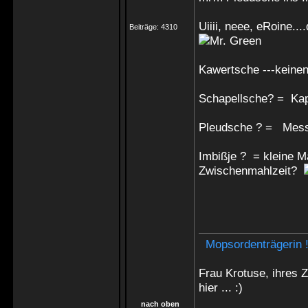
Uiiii, neee, eRoine..
Beiträge:
4310
Kawertsche ---keinen
Schapellsche? = Kap
Pleudsche ? = Mes
Imbißje ? = kleine M
Zwischenmahlzeit?
Mopsordenträgerin 
Frau Krotuse, ihres 
hier ... :)
nach oben