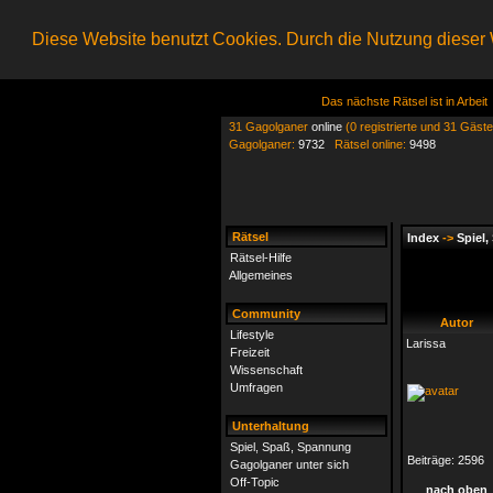
Diese Website benutzt Cookies. Durch die Nutzung dieser W
Das nächste Rätsel ist in Arbeit
31 Gagolganer
online
(0 registrierte und 31 Gäste
Gagolganer:
9732
Rätsel online:
9498
Rätsel
Index
->
Spiel
Rätsel-Hilfe
Allgemeines
Community
Autor
Lifestyle
Larissa
Freizeit
Wissenschaft
Umfragen
Unterhaltung
Spiel, Spaß, Spannung
Beiträge:
2596
Gagolganer unter sich
Off-Topic
nach oben