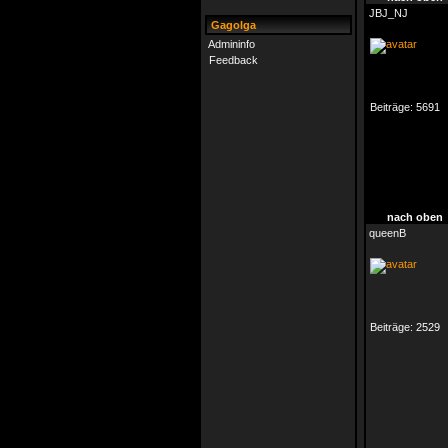
JBJ_NJ
Gagolga
Admininfo
Feedback
Beiträge:
5691
nach oben
queenB
Beiträge:
2529