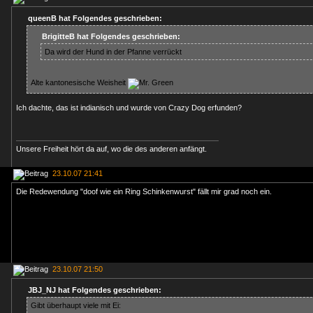
queenB hat Folgendes geschrieben:
BrigitteB hat Folgendes geschrieben:
Da wird der Hund in der Pfanne verrückt
Alte kantonesische Weisheit
Ich dachte, das ist indianisch und wurde von Crazy Dog erfunden?
Unsere Freiheit hört da auf, wo die des anderen anfängt.
23.10.07 21:41
Die Redewendung "doof wie ein Ring Schinkenwurst" fällt mir grad noch ein.
23.10.07 21:50
JBJ_NJ hat Folgendes geschrieben:
Gibt überhaupt viele mit Ei: