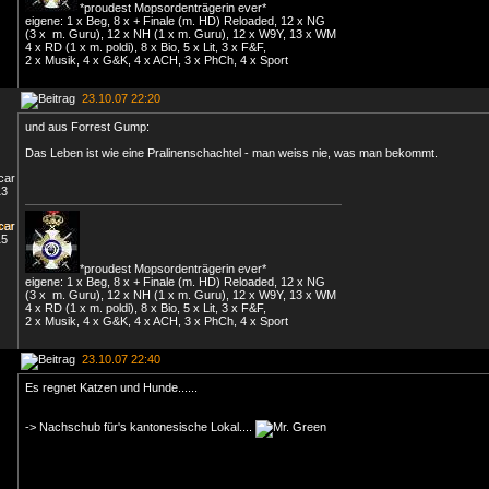
*proudest Mopsordenträgerin ever*
eigene: 1 x Beg, 8 x + Finale (m. HD) Reloaded, 12 x NG
(3 x m. Guru), 12 x NH (1 x m. Guru), 12 x W9Y, 13 x WM
4 x RD (1 x m. poldi), 8 x Bio, 5 x Lit, 3 x F&F,
2 x Musik, 4 x G&K, 4 x ACH, 3 x PhCh, 4 x Sport
23.10.07 22:20
und aus Forrest Gump:
Das Leben ist wie eine Pralinenschachtel - man weiss nie, was man bekommt.
*proudest Mopsordenträgerin ever*
eigene: 1 x Beg, 8 x + Finale (m. HD) Reloaded, 12 x NG
(3 x m. Guru), 12 x NH (1 x m. Guru), 12 x W9Y, 13 x WM
4 x RD (1 x m. poldi), 8 x Bio, 5 x Lit, 3 x F&F,
2 x Musik, 4 x G&K, 4 x ACH, 3 x PhCh, 4 x Sport
23.10.07 22:40
Es regnet Katzen und Hunde......
-> Nachschub für's kantonesische Lokal....