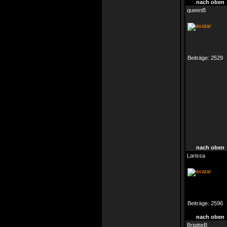
nach oben
queenB
Beiträge:
2529
nach oben
Larissa
Beiträge:
2596
nach oben
BrigitteB