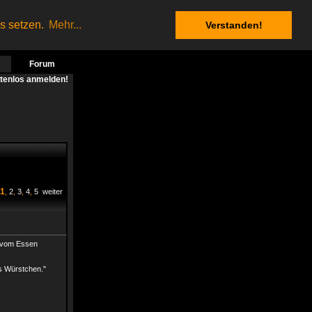
es setzen.
Mehr...
Verstanden!
Forum
stenlos anmelden!
1
,
2
,
3
,
4
,
5
weiter
h vom Essen
es Würstchen."