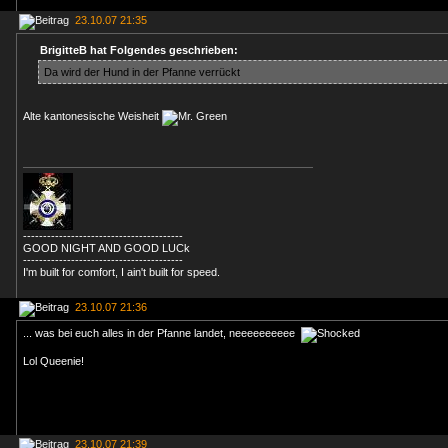
23.10.07 21:35
BrigitteB hat Folgendes geschrieben:
Da wird der Hund in der Pfanne verrückt
Alte kantonesische Weisheit
----------------------------------------
GOOD NIGHT AND GOOD LUCk
----------------------------------------
I'm built for comfort, I ain't built for speed.
23.10.07 21:36
... was bei euch alles in der Pfanne landet, neeeeeeeeee
Lol Queenie!
23.10.07 21:39