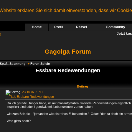
ebsite erklären Sie sich damit einverstanden, dass wir Cooki
Home
Profil
Rätsel
Community
Jetzt ko
)
Gagolga Forum
, Spaß, Spannung
->
Foren Spiele
Essbare Redewendungen
Beitrag
23.10.07 21:11
Titel: Essbare Redewendungen
Da ich gerade Hunger habe, ist mir mal aufgefallen, wieviele Redewendungen eigentlic
inspiriert sind oder irgendwie mit Lebensmitteln zu tun haben.
wie zum Beispiel: "jemanden wie ein rohes Ei behandeln." Oder: "der ist doch ein arm
Was gibts noch?