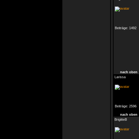
Beiträge:
1492
nach oben
Larissa
Beiträge:
2596
nach oben
BrigitteB