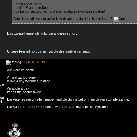
- für 'n Appel und 'n Ei
- und 'n Ei aussem Konsum
- da kann man doch ein Ei drüber schlagen (wahlweise pellen)
Oder kennt die wieder außerhalb dieses Landstrichs hier keiner...?
Das zweite kenne ich nicht, die anderen schon.
Unsere Freiheit hört da auf, wo die des anderen anfängt.
23.10.07 22:19
wie wäre es damit:
A meal without wine
is like a day without sunshine.
An apple a day
keeps the doctor away.
Die Väter essen unreife Trauben und die Söhne bekommen davon stumpfe Zähne.
Die Sauce ist für die Kochkunst, was die Grammatik für die Sprache.