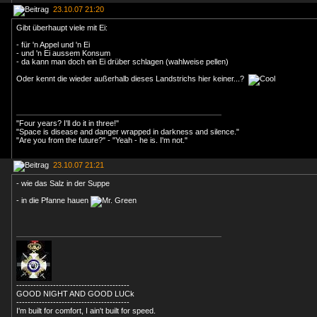
23.10.07 21:20
Gibt überhaupt viele mit Ei:
- für 'n Appel und 'n Ei
- und 'n Ei aussem Konsum
- da kann man doch ein Ei drüber schlagen (wahlweise pellen)
Oder kennt die wieder außerhalb dieses Landstrichs hier keiner...?
"Four years? I'll do it in three!"
"Space is disease and danger wrapped in darkness and silence."
"Are you from the future?" - "Yeah - he is. I'm not."
23.10.07 21:21
- wie das Salz in der Suppe
- in die Pfanne hauen
----------------------------------------
GOOD NIGHT AND GOOD LUCk
----------------------------------------
I'm built for comfort, I ain't built for speed.