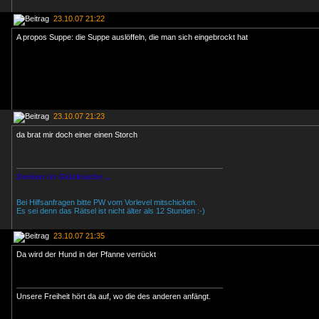
23.10.07 21:22
A propos Suppe: die Suppe auslöffeln, die man sich eingebrockt hat
23.10.07 21:23
da brat mir doch einer einen Storch
Denken ist Glücksache ...
Bei Hilfsanfragen bitte PW vom Vorlevel mitschicken.
Es sei denn das Rätsel ist nicht älter als 12 Stunden :-)
23.10.07 21:35
Da wird der Hund in der Pfanne verrückt
Unsere Freiheit hört da auf, wo die des anderen anfängt.