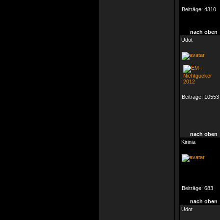
Beiträge:
4310
nach oben
Udot
Beiträge:
10553
nach oben
Kirinia
Beiträge:
683
nach oben
Udot