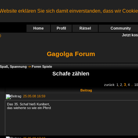
ebsite erklären Sie sich damit einverstanden, dass wir Cooki
Home
Profil
Rätsel
Community
Jetzt ko
)
Gagolga Forum
, Spaß, Spannung
->
Foren Spiele
Schafe zählen
3
zurück
1
,
2
,
,
4
...
10
Beitrag
25.05.08 16:59
Das 35. Schaf hieß Kunibert,
das wieherte so wie ein Pferd