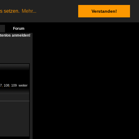
es setzen.
Mehr...
Verstanden!
Forum
stenlos anmelden!
7
,
108
,
109
weiter