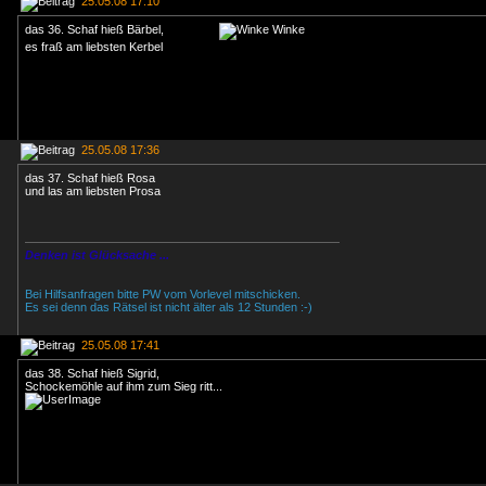
25.05.08 17:10
das 36. Schaf hieß Bärbel,
es fraß am liebsten Kerbel
25.05.08 17:36
das 37. Schaf hieß Rosa
und las am liebsten Prosa
Denken ist Glücksache ...
Bei Hilfsanfragen bitte PW vom Vorlevel mitschicken.
Es sei denn das Rätsel ist nicht älter als 12 Stunden :-)
25.05.08 17:41
das 38. Schaf hieß Sigrid,
Schockemöhle auf ihm zum Sieg ritt...