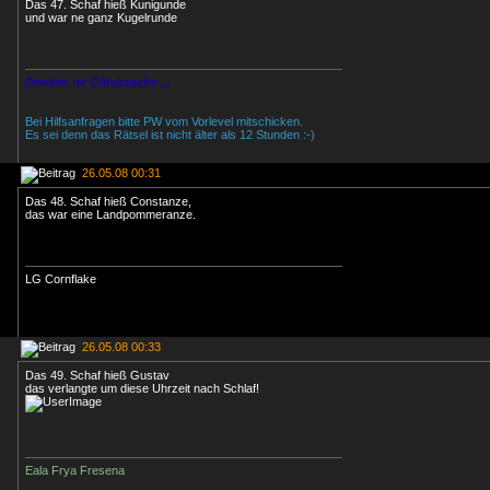
Das 47. Schaf hieß Kunigunde
und war ne ganz Kugelrunde
Denken ist Glücksache ...
Bei Hilfsanfragen bitte PW vom Vorlevel mitschicken.
Es sei denn das Rätsel ist nicht älter als 12 Stunden :-)
26.05.08 00:31
Das 48. Schaf hieß Constanze,
das war eine Landpommeranze.
LG Cornflake
26.05.08 00:33
Das 49. Schaf hieß Gustav
das verlangte um diese Uhrzeit nach Schlaf!
Eala Frya Fresena