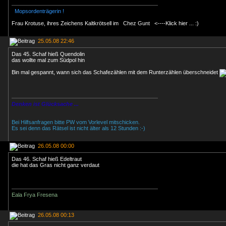
Mopsordenträgerin !
Frau Krotuse, ihres Zeichens Kaltkrötsell im
Chez Gunt
<----Klick hier ... :)
25.05.08 22:46
Das 45. Schaf hieß Quendolin
das wollte mal zum Südpol hin
Bin mal gespannt, wann sich das Schafezählen mit dem Runterzählen überschneidet
Denken ist Glücksache ...
Bei Hilfsanfragen bitte PW vom Vorlevel mitschicken.
Es sei denn das Rätsel ist nicht älter als 12 Stunden :-)
26.05.08 00:00
Das 46. Schaf hieß Edeltraut
die hat das Gras nicht ganz verdaut
Eala Frya Fresena
26.05.08 00:13