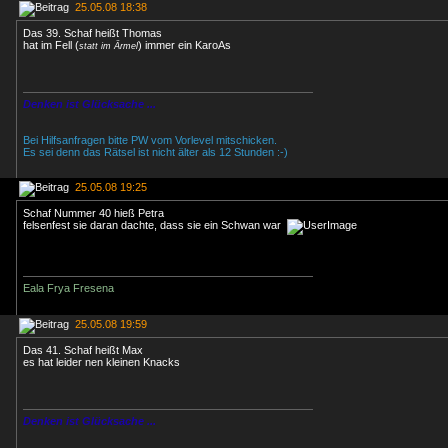
25.05.08 18:38
Das 39. Schaf heißt Thomas
hat im Fell (
) immer ein KaroAs
statt im Ärmel
Denken ist Glücksache ...
Bei Hilfsanfragen bitte PW vom Vorlevel mitschicken.
Es sei denn das Rätsel ist nicht älter als 12 Stunden :-)
25.05.08 19:25
Schaf Nummer 40 hieß Petra
felsenfest sie daran dachte, dass sie ein Schwan war
Eala Frya Fresena
25.05.08 19:59
Das 41. Schaf heißt Max
es hat leider nen kleinen Knacks
Denken ist Glücksache ...