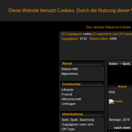
Diese Website benutzt Cookies. Durch die Nutzung dieser W
Das nächste Rätsel ist in Arbeit
28 Gagolganer
online
(0 registrierte und 28 Gäste
Gagolganer:
9732
Rätsel online:
9498
Rätsel
Index
->
Spiel
Rätsel-Hilfe
Allgemeines
Community
Autor
Lifestyle
Hely
Freizeit
Wissenschaft
Umfragen
Unterhaltung
Spiel, Spaß, Spannung
Beiträge:
2079
Gagolganer unter sich
nach oben
Off-Topic