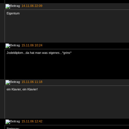
14.11.06 22:09
Eigentum
15.11.06 10:24
Jodeldiplom...da hat man was eigenes...*grins*
15.11.06 11:18
ein Klavier, ein Klavier!
15.11.06 12:42
Steinway