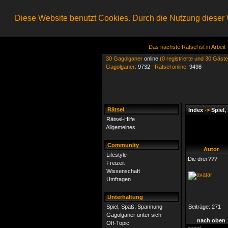
Diese Website benutzt Cookies. Durch die Nutzung dieser W
Das nächste Rätsel ist in Arbeit
30 Gagolganer
online
(0 registrierte und 30 Gäste
Gagolganer:
9732
Rätsel online:
9498
Rätsel
Index
->
Spiel
Rätsel-Hilfe
Allgemeines
Community
Autor
Lifestyle
Die drei ???
Freizeit
Wissenschaft
Umfragen
Unterhaltung
Spiel, Spaß, Spannung
Beiträge:
271
Gagolganer unter sich
nach oben
Off-Topic