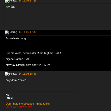
14.11.06 17:28
Alm Öhi
14.11.06 17:30
Schoki-Werbung
Eile mit Weile, denn in der Ruhe liegt die Kraft!!
eigene Rätsel: 179
http://s7.bitefight.de/c.php?uid=35524
14.11.06 18:39
"in jedem 7ten ei"
Ndt
tiggr
-
Don´t hate me because I´m beautiful!
don´t eat yellow snow