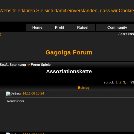
ebsite erklären Sie sich damit einverstanden, dass wir Cooki
Home
Profil
Rätsel
Community
Jetzt ko
)
Gagolga Forum
, Spaß, Spannung
->
Foren Spiele
Assoziationskette
2
zurück
1
,
,
3
, ...
93
Beitrag
14.11.06 15:24
Roadrunner