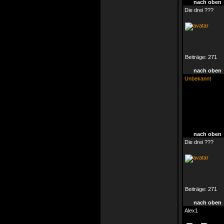
nach oben
Die drei ???
Beiträge:
271
nach oben
Unbekannt
nach oben
Die drei ???
Beiträge:
271
nach oben
Alex1