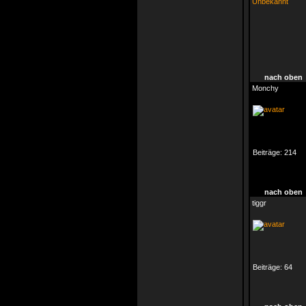
Unbekannt
nach oben
Monchy
Beiträge:
214
nach oben
tiggr
Beiträge:
64