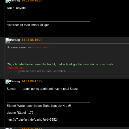
14.11.06 16:24
wile e. coyote
hinterher ist man immer klüger....
14.11.06 16:29
Strassenraser ->
Rasenmäher
Oh, ich habe keine neue Nachricht, mal schnell gucken wer da nicht schreibt
....
Moment bitte :)
~~~~~~ gemeinsam sind wir unausstehlich ~~~~~~
14.11.06 17:27
Sense -damit gehts auch und macht total Spass
Eile mit Weile, denn in der Ruhe liegt die Kraft!!
eigene Rätsel: 179
http://s7.bitefight.de/c.php?uid=35524