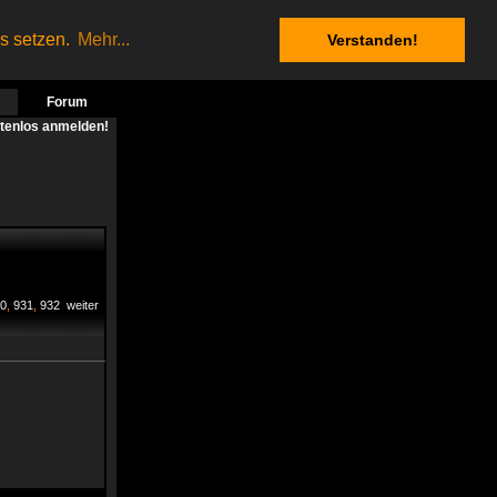
es setzen.
Mehr...
Verstanden!
Forum
stenlos anmelden!
0
,
931
,
932
weiter