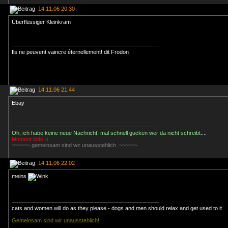
14.11.06 20:30
Überflüssiger Kleinkram
Ils ne peuvent vaincre éternellement! dit Frodon
14.11.06 21:44
Ebay
Oh, ich habe keine neue Nachricht, mal schnell gucken wer da nicht schreibt
....
Moment bitte :)
~~~~~~ gemeinsam sind wir unausstehlich ~~~~~~
14.11.06 22:02
meins
cats and women will do as they please - dogs and men should relax and get used to it
Gemeinsam sind wir unausstehlich!