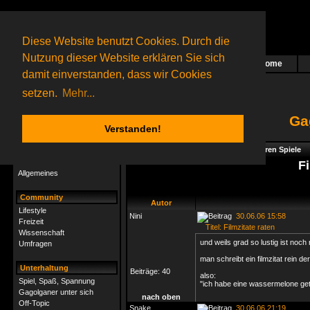
Diese Website benutzt Cookies. Durch die
Nutzung dieser Website erklären Sie sich
Home
Das nächste Rätsel ist in Arbeit
damit einverstanden, dass wir Cookies
14 Gagolganer
online
(0 registrierte und 14 Gäste)
Gagolganer:
9732
Rätsel online:
9498
setzen.
Mehr...
Ga
Verstanden!
Rätsel
Index
->
Spiel, Spaß, Spannung
->
Foren Spiele
Rätsel-Hilfe
Fi
Allgemeines
Community
Autor
Lifestyle
Nini
30.06.06 15:58
Freizeit
Titel: Filmzitate raten
Wissenschaft
und weils grad so lustig ist noch
Umfragen
man schreibt ein filmzitat rein de
Unterhaltung
Beiträge:
40
also:
Spiel, Spaß, Spannung
"ich habe eine wassermelone ge
Gagolganer unter sich
nach oben
Off-Topic
Snake
30.06.06 21:19