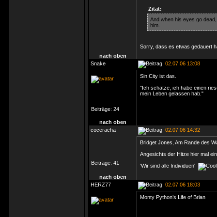
Zitat:
And when his eyes go dead, t
him.
Sorry, dass es etwas gedauert h
nach oben
Snake
02.07.06 13:08
Sin City ist das.
"Ich schätze, ich habe einen rie
mein Leben gelassen hab."
Beiträge:
24
nach oben
coceracha
02.07.06 14:32
Bridget Jones, Am Rande des W
Angesichts der Hitze hier mal ein
Beiträge:
41
'Wir sind alle Individuen'
nach oben
HERZ77
02.07.06 18:03
Monty Python’s Life of Brian