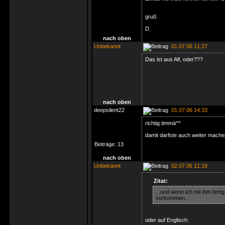
gruß
D.
nach oben
Unbekannt
01.07.06 11:27
Das ist aus Alf, oder???
nach oben
deepsilent22
01.07.06 14:33
richtig timmä^^
damit darfste auch weiter mache
Beiträge:
13
nach oben
Unbekannt
02.07.06 11:19
Zitat:
...und wenn ich mit ihm fertig
vorkommen...
oder auf Englisch: