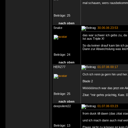
mal schauen, wers rausbekommt 
Beiträge:
25
nach oben
Snake
30.06.06 23:53
das war schwer ich gebs zu, da m
Ist aus Triple X!
So da keiner drauf kam bin ich j
Dann zur Abwechslung was leicht
Beiträge:
24
nach oben
HERZ77
01.07.06 00:17
Och ich renn ja gern hin und her.
Blade 2
Mööööönsch war das jetzt ein Ak
Beiträge:
25
Zitat: "mir gehts prächtig, Kate
nach oben
deepsilent22
01.07.06 03:23
from dusk till dawn (das zitat s
und ich mach dann auch mal wei
Beiträge:
13
Etwas nicht zu können ist kein G