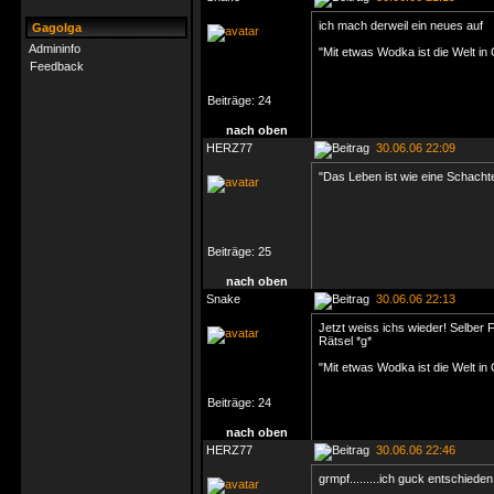
ich mach derweil ein neues auf
Gagolga
Admininfo
"Mit etwas Wodka ist die Welt in
Feedback
Beiträge:
24
nach oben
HERZ77
30.06.06 22:09
"Das Leben ist wie eine Schacht
Beiträge:
25
nach oben
Snake
30.06.06 22:13
Jetzt weiss ichs wieder! Selber
Rätsel *g*
"Mit etwas Wodka ist die Welt in
Beiträge:
24
nach oben
HERZ77
30.06.06 22:46
grmpf.........ich guck entschied