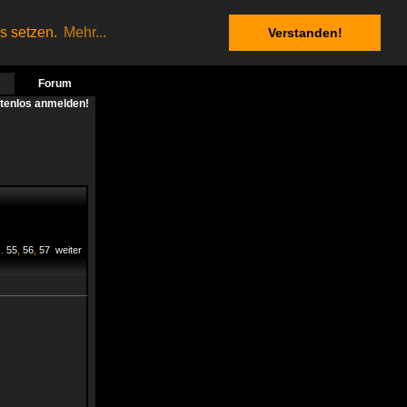
es setzen.
Mehr...
Verstanden!
Forum
stenlos anmelden!
..
55
,
56
,
57
weiter