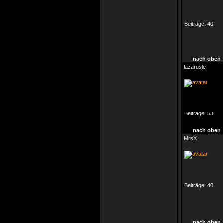
Beiträge:
40
nach oben
lazarusle
Beiträge:
53
nach oben
MrsX
Beiträge:
40
nach oben