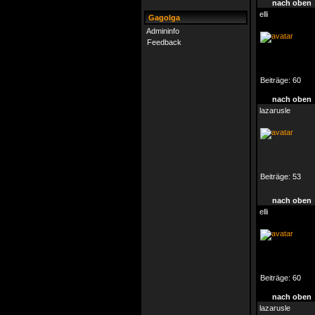
nach oben
elli
Gagolga
Admininfo
Feedback
Beiträge:
60
nach oben
lazarusle
Beiträge:
53
nach oben
elli
Beiträge:
60
nach oben
lazarusle