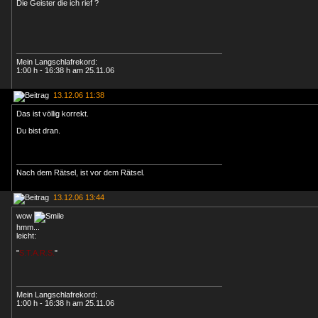
Die Geister die ich rief ?
Mein Langschlafrekord:
1:00 h - 16:38 h am 25.11.06
13.12.06 11:38
Das ist völlig korrekt.
Du bist dran.
Nach dem Rätsel, ist vor dem Rätsel.
13.12.06 13:44
wow
hmm...
leicht:
"
S.T.A.R.S.
"
Mein Langschlafrekord:
1:00 h - 16:38 h am 25.11.06