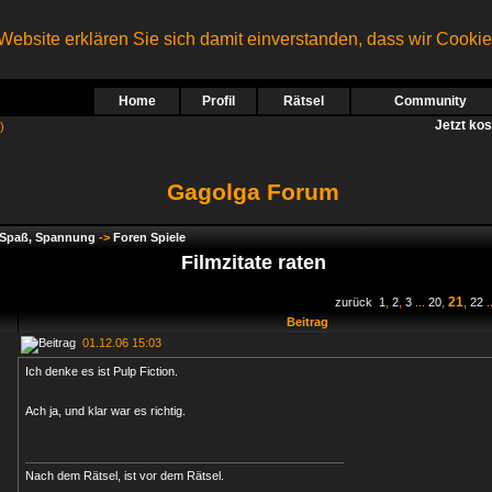
ebsite erklären Sie sich damit einverstanden, dass wir Cooki
Home
Profil
Rätsel
Community
Jetzt ko
)
Gagolga Forum
, Spaß, Spannung
->
Foren Spiele
Filmzitate raten
21
zurück
1
,
2
,
3
...
20
,
,
22
.
Beitrag
01.12.06 15:03
Ich denke es ist Pulp Fiction.
Ach ja, und klar war es richtig.
Nach dem Rätsel, ist vor dem Rätsel.