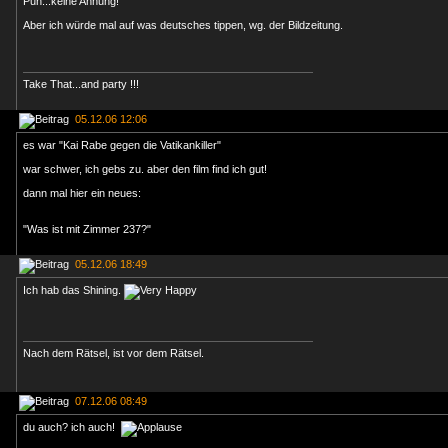
Puh...keine Ahnung!
Aber ich würde mal auf was deutsches tippen, wg. der Bildzeitung.
Take That...and party !!!
05.12.06 12:06
es war "Kai Rabe gegen die Vatikankiller"
war schwer, ich gebs zu. aber den film find ich gut!
dann mal hier ein neues:
"Was ist mit Zimmer 237?"
05.12.06 18:49
Ich hab das Shining.
Nach dem Rätsel, ist vor dem Rätsel.
07.12.06 08:49
du auch? ich auch!