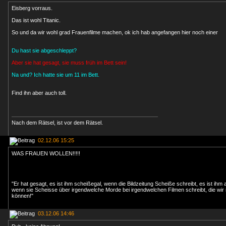
Eisberg vorraus.
Das ist wohl Titanic.
So und da wir wohl grad Frauenfilme machen, ok ich hab angefangen hier noch einer
Du hast sie abgeschleppt?
Aber sie hat gesagt, sie muss früh im Bett sein!
Na und? Ich hatte sie um 11 im Bett.
Find ihn aber auch toll.
Nach dem Rätsel, ist vor dem Rätsel.
02.12.06 15:25
WAS FRAUEN WOLLEN!!!!!
"Er hat gesagt, es ist ihm scheißegal, wenn die Bildzeitung Scheiße schreibt, es ist ihm a
wenn sie Scheisse über irgendwelche Morde bei irgendwelchen Filmen schreibt, die wir 
können!"
03.12.06 14:46