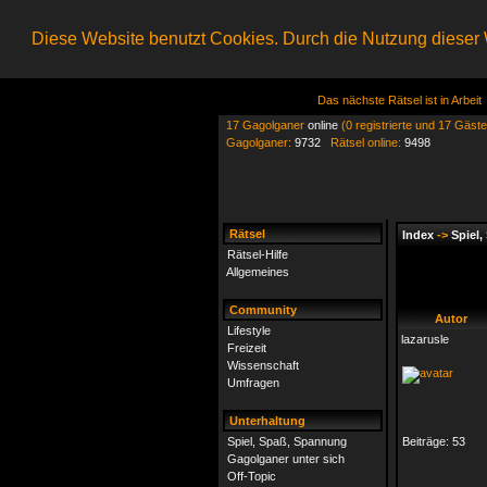
Diese Website benutzt Cookies. Durch die Nutzung dieser W
Das nächste Rätsel ist in Arbeit
17 Gagolganer
online
(0 registrierte und 17 Gäste
Gagolganer:
9732
Rätsel online:
9498
Rätsel
Index
->
Spiel
Rätsel-Hilfe
Allgemeines
Community
Autor
Lifestyle
lazarusle
Freizeit
Wissenschaft
Umfragen
Unterhaltung
Spiel, Spaß, Spannung
Beiträge:
53
Gagolganer unter sich
Off-Topic