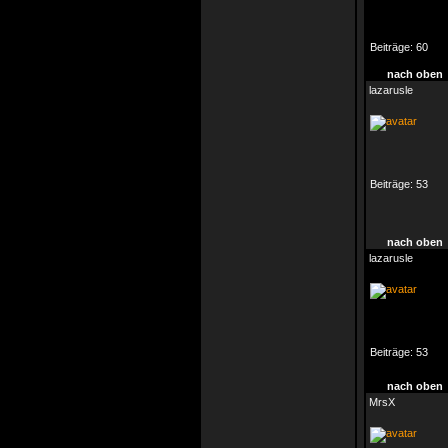
Beiträge:
60
nach oben
lazarusle
Beiträge:
53
nach oben
lazarusle
Beiträge:
53
nach oben
MrsX