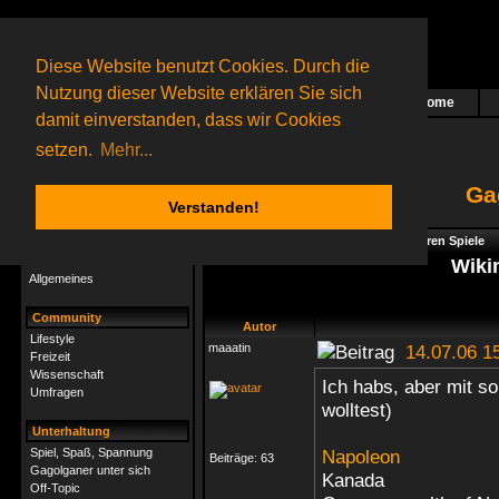
Diese Website benutzt Cookies. Durch die
Nutzung dieser Website erklären Sie sich
Home
Das nächste Rätsel ist in Arbeit
damit einverstanden, dass wir Cookies
36 Gagolganer
online
(0 registrierte und 36 Gäste)
Gagolganer:
9732
Rätsel online:
9498
setzen.
Mehr...
Ga
Verstanden!
Rätsel
Index
->
Spiel, Spaß, Spannung
->
Foren Spiele
Rätsel-Hilfe
Wikin
Allgemeines
Community
Autor
Lifestyle
maaatin
14.07.06 1
Freizeit
Wissenschaft
Ich habs, aber mit s
Umfragen
wolltest)
Unterhaltung
Spiel, Spaß, Spannung
Napoleon
Beiträge:
63
Gagolganer unter sich
Kanada
Off-Topic