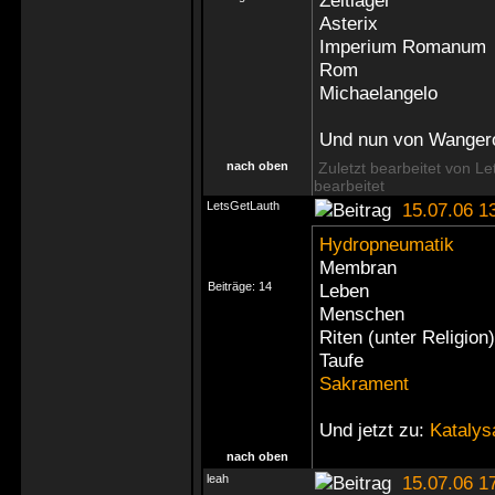
Zeltlager
Asterix
Imperium Romanum
Rom
Michaelangelo
Und nun von Wangero
nach oben
Zuletzt bearbeitet von L
bearbeitet
LetsGetLauth
15.07.06 1
Hydropneumatik
Membran
Beiträge:
14
Leben
Menschen
Riten (unter Religion)
Taufe
Sakrament
Und jetzt zu:
Katalys
nach oben
leah
15.07.06 1