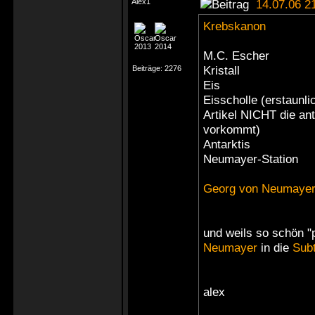
Alex1
14.07.06 2
Krebskanon
M.C. Escher
Kristall
Beiträge:
2276
Eis
Eisscholle (erstaunli
Artikel NICHT die ant
vorkommt)
Antarktis
Neumayer-Station
Georg von Neumaye
und weils so schön "
Neumayer
in die
Sub
alex