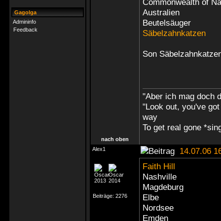
Commonwealth of Na
Australien
Gagolga
Beutelsäuger
Admininfo
Feedback
Säbelzahnkatzen
Son Säbelzahnkatzen 
"Aber ich mag doch 
"Look out, you've got
way
To get real gone *si
nach oben
Alex1
14.07.06 1
Faith Hill
Nashville
Magdeburg
Elbe
Beiträge:
2276
Nordsee
Emden