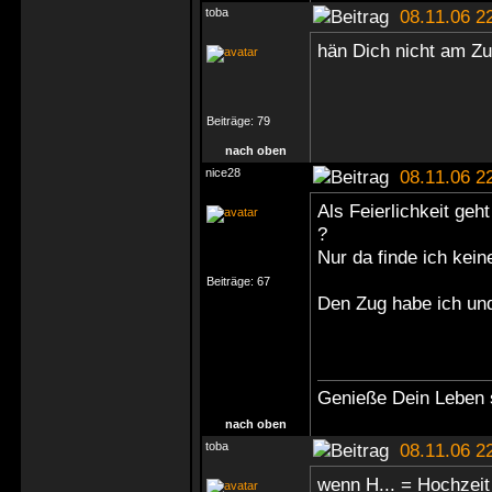
toba
08.11.06 2
hän Dich nicht am Zu
Beiträge:
79
nach oben
nice28
08.11.06 2
Als Feierlichkeit geh
?
Nur da finde ich kei
Beiträge:
67
Den Zug habe ich und
Genieße Dein Leben st
nach oben
toba
08.11.06 2
wenn H... = Hochzeit