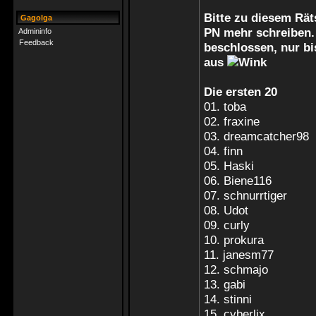
Bitte zu diesem Rä
Gagolga
PN mehr schreiben. 
Admininfo
Feedback
beschlossen, nur bis
aus
Die ersten 20
01. toba
02. fraxine
03. dreamcatcher98
04. finn
05. Haski
06. Biene116
07. schnurrtiger
08. Udot
09. curly
10. prokura
11. janesm77
12. schmajo
13. gabi
14. stinni
15. cyberlix