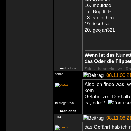
16. moulded
17. BrigitteB
18. steinchen
19. inschra
20. geojan321
Wenn ist das Nunstü
das Oder die Flippe
nach oben
Zuletzt bearbeitet von R
hanne
08.11.06 2
Also ich finde was, 
kein
Gefährt vor. Deshalb 
ist, oder?
Beiträge:
358
nach oben
toba
08.11.06 2
das Gefährt hab ich 