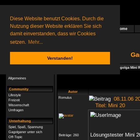
Diese Website benutzt Cookies. Durch die
Nutzung dieser Website erklären Sie sich
Home
Das nächste Rätsel ist in Arbeit
damit einverstanden, dass wir Cookies
271 Gagolganer
online
(0 registrierte und 271 Gäste)
Gagolganer:
9732
Rätsel online:
9498
setzen.
Mehr...
Ga
Verstanden!
Rätsel
Index
->
Spiel, Spaß, Spannung
->
Gagolga Mini R
Rätsel-Hilfe
Allgemeines
Community
Autor
Lifestyle
Romulus
08.11.06 20
Freizeit
Titel: Mini 20
Wissenschaft
Umfragen
Unterhaltung
Spiel, Spaß, Spannung
Gagolganer unter sich
Lösungstester Mini 2
Beiträge:
260
Off-Topic