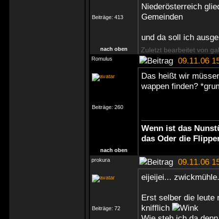
Niederösterreich glie
Gemeinden
Beiträge:
413
und da soll ich ausge
nach oben
Zuletzt bearbeitet von ga
Romulus
09.11.06 1
Das heißt wir müssen
wappen finden? *gr
Beiträge:
260
Wenn ist das Nunstü
das Oder die Flippe
nach oben
prokura
09.11.06 1
eijeijei... zwickmühle.
Erst selber die leut
knifflich
Beiträge:
72
Wie steh ich da denn