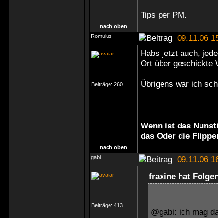
Tips
per PM
.
nach oben
Romulus
09.11.06 1
Habs jetzt auch, jed
Ort über geschickte 
Übrigens war ich sch
Beiträge:
260
Wenn ist das Nunstü
das Oder die Flippe
nach oben
gabi
09.11.06 1
fraxine hat Folge
Beiträge:
413
@gabi: ich mag da