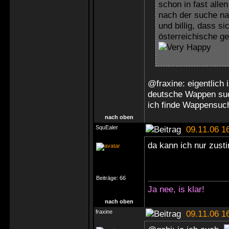
schon in fast alle
nach der suche na
und billig, dass s
österreichische g
@fraxine: eigentlich 
deutsche Wappen su
ich finde Wappensu
nach oben
SquEaler
09.11.06 1
da kann ich nur zustimm
Beiträge:
66
Ja nee, is klar!
nach oben
fraxine
09.11.06 1