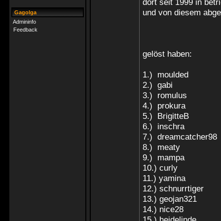
dort seit 1999 in betr
und von diesem abge
Gagolga
Admininfo
Feedback
gelöst haben:
1.) moulded
2.) gabi
3.) romulus
4.) prokura
5.) BrigitteB
6.) inschra
7.) dreamcatcher98
8.) meaty
9.) mampa
10.) curly
11.) yamina
12.) schnurrtiger
13.) geojan321
14.) nice28
15.) heidelinde