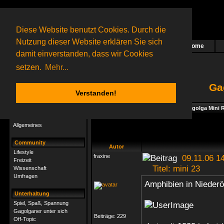
Diese Website benutzt Cookies. Durch die
Nutzung dieser Website erklären Sie sich
Home
Das nächste Rätsel ist in Arbeit
damit einverstanden, dass wir Cookies
208 Gagolganer
online
(0 registrierte und 208 Gäste)
Gagolganer:
9732
Rätsel online:
9498
setzen.
Mehr...
Ga
Verstanden!
Rätsel
Index
->
Spiel, Spaß, Spannung
->
Gagolga Mini R
Rätsel-Hilfe
Allgemeines
Community
Autor
Lifestyle
fraxine
09.11.06 14
Freizeit
Titel: mini 23
Wissenschaft
Umfragen
Amphibien in Niederö
Unterhaltung
Spiel, Spaß, Spannung
Gagolganer unter sich
Beiträge:
229
Off-Topic