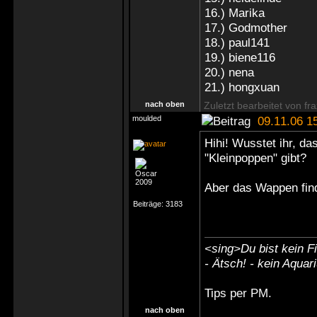
16.) Marika
17.) Godmother
18.) paul141
19.) biene116
20.) nena
21.) hongxuan
nach oben
Zuletzt bearbeitet von fr
moulded
09.11.06 1
Hihi! Wusstet ihr, d
"Kleinpoppen" gibt?
Aber das Wappen finde
Beiträge:
3183
<sing>Du bist kein Fi
- Ätsch! - kein Aquar
Tips
per PM
.
nach oben