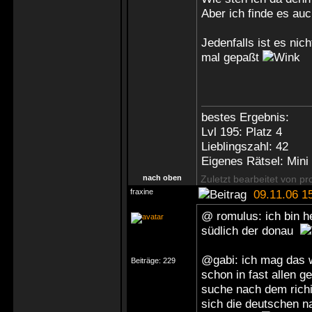
Aber ich finde es auch
Jedenfalls ist es nich
mal gepaßt
bestes Ergebnis:
Lvl 195: Platz 4
Lieblingszahl: 42
Eigenes Rätsel: Mini
nach oben
Zuletzt bearbeitet von p
fraxine
09.11.06 1
@ romulus: ich bin h
südlich der donau
@gabi: ich mag das w
Beiträge:
229
schon in fast allen 
suche nach dem richig
sich die deutschen n