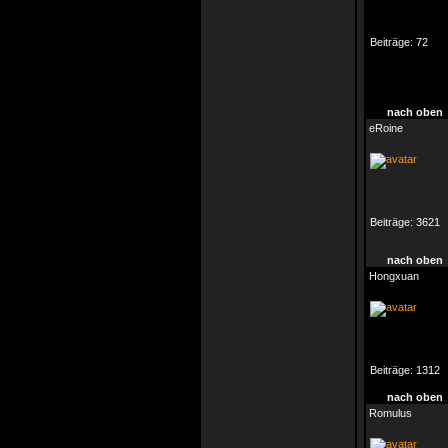
Beiträge:
72
nach oben
eRoine
Beiträge:
3621
nach oben
Hongxuan
Beiträge:
1312
nach oben
Romulus