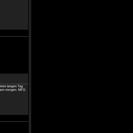
einen langen Tag
 dann morgen. MFG