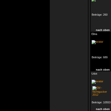
Beiträge:
260
nach oben
Elina
Beiträge:
689
nach oben
Udot
Beiträge:
10553
nach oben