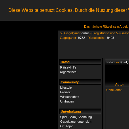
Diese Website benutzt Cookies. Durch die Nutzung dieser W
Das nächste Rätsel ist in Arbeit
59 Gagolganer
online
(0 registrierte und 59 Gäste
Gagolganer:
9732
Rätsel online:
9498
Rätsel
Index
->
Spiel
Rätsel-Hilfe
Allgemeines
Community
Autor
Lifestyle
Unbekannt
Freizeit
Wissenschaft
Umfragen
Unterhaltung
Spiel, Spaß, Spannung
Gagolganer unter sich
Off-Topic