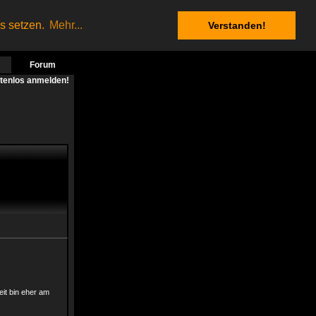
es setzen.
Mehr...
Verstanden!
Forum
stenlos anmelden!
eit bin eher am