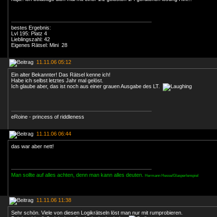
bestes Ergebnis:
Lvl 195: Platz 4
Lieblingszahl: 42
Eigenes Rätsel: Mini 28
11.11.06 05:12
Ein alter Bekannter! Das Rätsel kenne ich!
Habe ich selbst letztes Jahr mal gelöst.
Ich glaube aber, das ist noch aus einer grauen Ausgabe des LT.
eRoine - princess of riddleness
11.11.06 06:44
das war aber nett!
Man sollte auf alles achten, denn man kann alles deuten.
Hermann Hesse/Glasperlenspiel
11.11.06 11:38
Sehr schön. Viele von diesen Logikrätseln löst man nur mit rumprobieren.