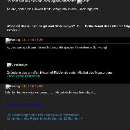
Bei dem hier ließ sich das alles logisch abarbeiten
An alle, denen ein Hinweis fehlt: Schaut mal in den Einleitungstext.
Wenn ist das Nunstück git und Slotermeyer? Ja! ... Beiherhund das Oder die Fli
gersput!
11.11.06 11:39
jo, das war auch was für mich, bringt die grauen Hirnzellen in Schwung!
Gründerin des unreifen Hinterhof-Riddler-threads. Mitglied des Mopsordens.
Code-Name Abstinentia.
11.11.06 12:06
Edit: bin heute etwas verpennt ..... hab gelöscht was hier stand ...
Denken ist Glücksache ...
Bei Hilfsanfragen bitte PW vom Vorlevel mitschicken.
Es sei denn das Rätsel ist nicht älter als 12 Stunden :-)