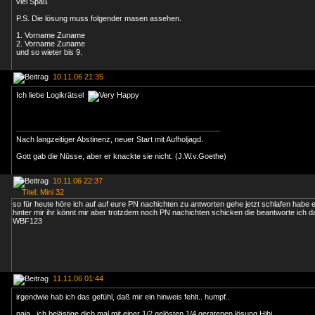
viel Spaß
P.S. Die lösung muss folgender masen assehen.
1. Vorname Zuname
2. Vorname Zuname
und so wieter bis 9.
10.11.06 21:35
Ich liebe Logikrätsel
Nach langzeitiger Abstinenz, neuer Start mit Aufholjagd.
Gott gab die Nüsse, aber er knackte sie nicht. (J.W.v.Goethe)
10.11.06 22:37
Titel: Mini 32
so für heute höre ich auf auf eure PN nachichten zu antworten gehe jetzt schlafen habe 
hinter mir ihr könnt mir aber trotzdem noch PN nachichten schicken die beantworte ich
WBF123
11.11.06 01:44
irgendwie hab ich das gefühl, daß mir ein hinweis fehlt.. humpf..
naja.. ich belästige dich mal mit einer 1/2 gelösten 1/4 geratenen lösung Hihi...