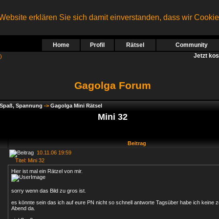
ebsite erklären Sie sich damit einverstanden, dass wir Cooki
Home
Profil
Rätsel
Community
Jetzt ko
)
Gagolga Forum
, Spaß, Spannung
->
Gagolga Mini Rätsel
Mini 32
Beitrag
10.11.06 19:59
Titel: Mini 32
Hier ist mal ein Rätzel von mir.
sorry wenn das Bild zu gros ist.
es könnte sein das ich auf eure PN nicht so schnell antworte Tagsüber habe ich keine z
Abend da.