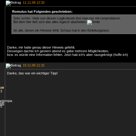
11.11.06 12:32
Romulus hat Folgendes geschrieben:
Sehr schön. Viele von diesen Logikrätseln löst man nur mit rumprobieren.
Bei dem hier ließ sich das alles logisch abarbeiten
An alle, denen ein Hinweis fehlt: Schaut mal in den Einleitungstext.
Danke, mir hatte genau dieser Hinweis gefehlt.
Deswegen dachte ich gestern abend es gäbe mehrere Möglichkeiten,
bzw. es würde eine Information fehlen. Jetzt hab ich's aber rausgekriegt (hoffe ich)
15.11.06 11:31
Danke, das war ein wichtiger Tipp!