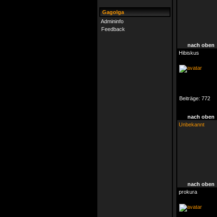
Gagolga
Admininfo
Feedback
nach oben
Hibiskus
Beiträge:
772
nach oben
Unbekannt
nach oben
prokura