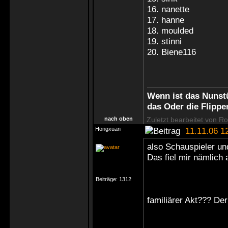
16. nanette
17. hanne
18. moulded
19. stinni
20. Biene116
Wenn ist das Nunstü
das Oder die Flippe
nach oben
Zuletzt bearbeitet von R
Hongxuan
11.11.06 1
also Schauspieler und
Das fiel mir nämlich a
Beiträge:
1312
familiärer Akt??? Der