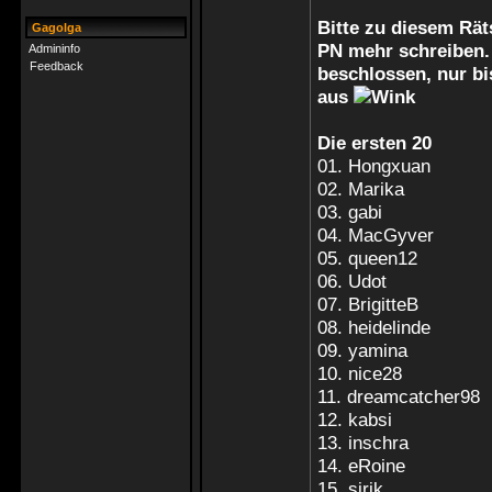
Bitte zu diesem Rä
Gagolga
PN mehr schreiben. 
Admininfo
Feedback
beschlossen, nur bis
aus
Die ersten 20
01. Hongxuan
02. Marika
03. gabi
04. MacGyver
05. queen12
06. Udot
07. BrigitteB
08. heidelinde
09. yamina
10. nice28
11. dreamcatcher98
12. kabsi
13. inschra
14. eRoine
15. sirik