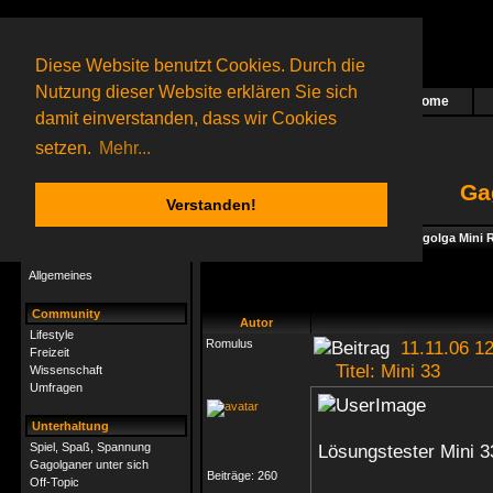
Diese Website benutzt Cookies. Durch die
Nutzung dieser Website erklären Sie sich
Home
Das nächste Rätsel ist in Arbeit
damit einverstanden, dass wir Cookies
65 Gagolganer
online
(0 registrierte und 65 Gäste)
Gagolganer:
9732
Rätsel online:
9498
setzen.
Mehr...
Ga
Verstanden!
Rätsel
Index
->
Spiel, Spaß, Spannung
->
Gagolga Mini R
Rätsel-Hilfe
Allgemeines
Community
Autor
Lifestyle
Romulus
11.11.06 12
Freizeit
Titel: Mini 33
Wissenschaft
Umfragen
Unterhaltung
Spiel, Spaß, Spannung
Lösungstester Mini 3
Gagolganer unter sich
Beiträge:
260
Off-Topic