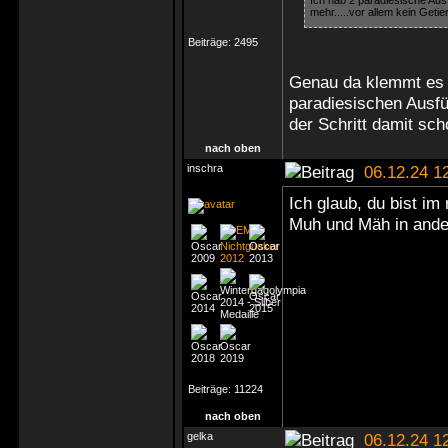
Ich hab 2 paradiesische Aus
mehr.....vor allem kein Getie
Beiträge:
2495
Genau da klemmt es b
paradiesischen Ausf
der Schritt damit sch
nach oben
inschra
06.12.24 1
Ich glaub, du bist im
Muh und Mäh in and
Beiträge:
11224
nach oben
gelka
06.12.24 1