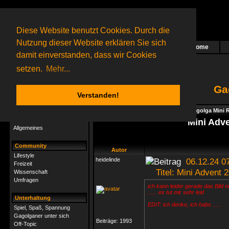
Diese Website benutzt Cookies. Durch die
Nutzung dieser Website erklären Sie sich
Home
Das nächste Rätsel ist in Arbeit
damit einverstanden, dass wir Cookies
60 Gagolganer
online
(0 registrierte und 60 Gäste)
Gagolganer:
9732
Rätsel online:
9498
setzen.
Mehr...
Ga
Verstanden!
Rätsel
Index
->
Spiel, Spaß, Spannung
->
Gagolga Mini R
Rätsel-Hilfe
Mini Adve
Allgemeines
Community
Autor
Lifestyle
heidelinde
06.12.24 0
Freizeit
Titel: Mini Advent 2
Wissenschaft
Umfragen
ich kann leider gerade das Bild
...... es tut mir sehr leid
Unterhaltung
EDIT: ich denke, ich habs .....
Spiel, Spaß, Spannung
Gagolganer unter sich
Beiträge:
1993
Off-Topic