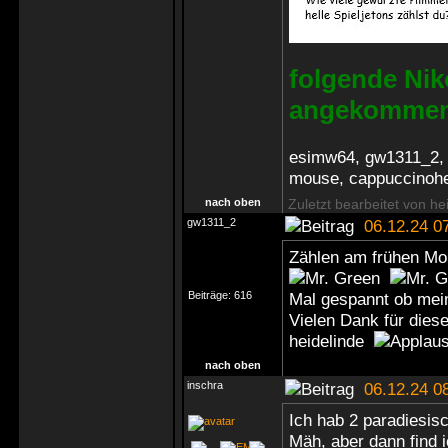
folgende Niko
angekomme
esimw64, gw1311_2, R
mouse, cappuccinoher
nach oben
Zuletzt bearbeitet von he
gw1311_2
06.12.24 0
Zählen am frühen Mo
Beiträge:
616
Mal gespannt ob mei
Vielen Dank für dies
heidelinde
nach oben
inschra
06.12.24 0
Ich hab 2 paradiesis
Mäh, aber dann find i