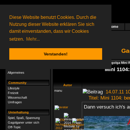
Diese Website benutzt Cookies. Durch die
Nutzung dieser Website erklären Sie sich
Home
Das nächste Rätsel ist in Arbeit
damit einverstanden, dass wir Cookies
24 Gagolganer
online
(0 registrierte und 24 Gäste)
Gagolganer:
9732
Rätsel online:
9498
setzen.
Mehr...
Ga
Verstanden!
Rätsel
Index
->
Spiel, Spaß, Spannung
->
Gagolga Mini R
Rätsel-Hilfe
Mini 1104
Allgemeines
Community
Autor
Lifestyle
manu
14.07.11 10
Freizeit
Titel: Mini 1104: b
Wissenschaft
Umfragen
Dann versuch ich's
Unterhaltung
Spiel, Spaß, Spannung
Gagolganer unter sich
Off-Topic