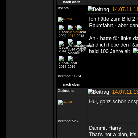
nach oben
inschra
14.07.11 1
Ich hätte zum Bild 2
Raumfahrt - aber da
Ah - hatte für links 
Und ich liebe den Rau
bald 100 Jahre alt
Beiträge:
11224
nach oben
Godmother
14.07.11 1
Hui, ganz schön ansp
Beiträge:
526
Dammit Harry!
That's not a plan, it's