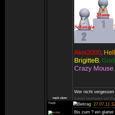
Akis2000
Hell
,
BrigitteB
God
,
Crazy Mouse
Wer nicht vergessen 
nach oben
Zuletzt bearbeitet von R
Thetis
27.07.11 1
Bis zum ? ein glatte