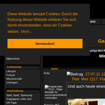
Diese Website benutzt Cookies. Durch die
Nutzung dieser Website erklären Sie sich
Home
Das nächste Rätsel ist in Arbeit
damit einverstanden, dass wir Cookies
75 Gagolganer
online
(0 registrierte und 75 Gäste)
Gagolganer:
9732
Rätsel online:
9498
setzen.
Mehr...
Ga
Verstanden!
Rätsel
Index
->
Spiel, Spaß, Spannung
->
Gagolga Mini R
Rätsel-Hilfe
Mi
Allgemeines
Community
Autor
Lifestyle
Ruby
27.07.11 12
Freizeit
Titel: Mini 1117: Fl
Wissenschaft
Umfragen
Und auch heute eine
Unterhaltung
Spiel, Spaß, Spannung
Gagolganer unter sich
Off-Topic