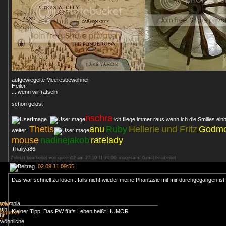
aufgewiegelte Meeresbewohner
Heiler
... wenn wir rätseln
schon gelöst
nschra
ich fliege immer raus wenn ich die Smilies ein
Thetis
anu
Ruby
Hellerie und Fritz
Godmo
weiter:
mouse
nadinejakob
ratelady
Thaliya86
Zuletzt bearbeitet von queen12 am 27.10.11 20:06, insgesamt 6-mal bearbeitet
02.09.11 09:55
Das war schnell zu lösen...falls nicht wieder meine Phantasie mit mir durchgegangen is
Kleiner Tipp: Das PW für's Leben heißt HUMOR