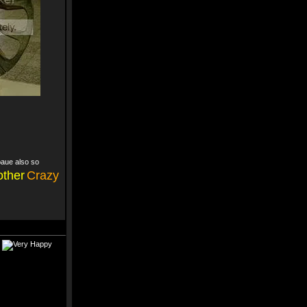
baue also so
ther
Crazy
t