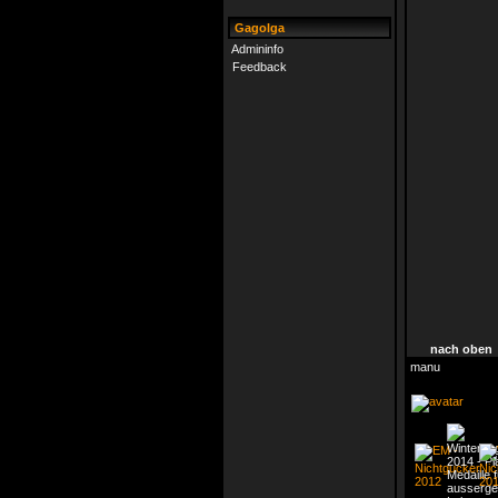
Gagolga
Admininfo
Feedback
nach oben
manu