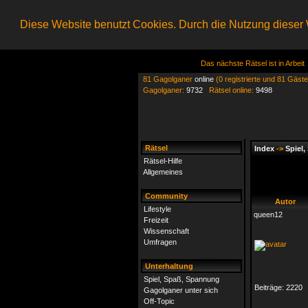
Diese Website benutzt Cookies. Durch die Nutzung dieser W
Das nächste Rätsel ist in Arbeit
81 Gagolganer
online
(0 registrierte und 81 Gäste
Gagolganer:
9732
Rätsel online:
9498
Rätsel
Index
->
Spiel
Rätsel-Hilfe
Allgemeines
Community
Autor
Lifestyle
queen12
Freizeit
Wissenschaft
Umfragen
Unterhaltung
Spiel, Spaß, Spannung
Beiträge:
2220
Gagolganer unter sich
Off-Topic