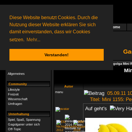
Diese Website benutzt Cookies. Durch die
Nutzung dieser Website erklären Sie sich
Home
Das nächste Rätsel ist in Arbeit
damit einverstanden, dass wir Cookies
27 Gagolganer
online
(0 registrierte und 27 Gäste)
Gagolganer:
9732
Rätsel online:
9498
setzen.
Mehr...
Ga
Verstanden!
Rätsel
Index
->
Spiel, Spaß, Spannung
->
Gagolga Mini R
Rätsel-Hilfe
Min
Allgemeines
Community
Autor
Lifestyle
manu
05.09.11 10
Freizeit
Titel: Mini 1155: Pe
Wissenschaft
Umfragen
Auf geht's
Unterhaltung
Spiel, Spaß, Spannung
Gagolganer unter sich
Off-Topic