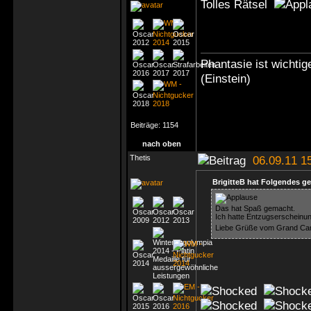
Tolles Rätsel
Phantasie ist wichti
(Einstein)
Beiträge:
1154
nach oben
Thetis
06.09.11 1
BrigitteB hat Folgendes g
Das hat Spaß gemacht.
Ich hatte Entzugserschein
Liebe Grüße vom Grand C