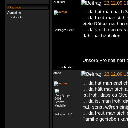
BrigitteB
23.12.09 1
Gagolga
... da hat man nach 
Admininfo
... da freut man sic
Feedback
viele Rätsel nachhol
... da stellt man es 
Beiträge:
1492
Jahr nachzuholen
Unsere Freiheit hört 
nach oben
atona
23.12.09 1
... da hat man endlic
... da hält man sic
ist froh, dass es Ove
... da ist man froh,
hat, sonst wären ein
... da freut man sich
Beiträge:
807
Familie genießen ka