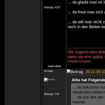
... da glaubt man es 
Beiträge:
4107
... da freut man sich
... da will man nicht
noch in den Betten l
Die Jugend wäre eine
wenn sie erst später
Charlie Chaplin
nach oben
nessaja
28.12.09 1
Allie hat Folgend
... da bekommt ma
tatsächlich einen 
Beiträge:
378
... da war das der
können