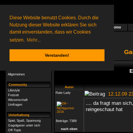
Diese Website benutzt Cookies. Durch die
Nutzung dieser Website erklären Sie sich
Home
Das nächste Rätsel ist in Arbeit
damit einverstanden, dass wir Cookies
17 Gagolganer
online
(0 registrierte und 17 Gäste)
Gagolganer:
9732
Rätsel online:
9498
setzen.
Mehr...
Ga
Verstanden!
Rätsel
Index
->
Gagolganer unter sich
Rätsel-Hilfe
E
Allgemeines
Community
Autor
Lifestyle
Rate-Lady
12.12.09 2
Freizeit
Wissenschaft
.... da fragt man sic
Umfragen
reingeschaut hat
Unterhaltung
Spiel, Spaß, Spannung
Beiträge:
7389
Gagolganer unter sich
nach oben
Off-Topic