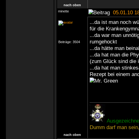
nach oben
minette
05.01.10 1
...da ist man noch w
für die Krankengymna
...da war man unnöti
rumgehockt
Beiträge:
3504
...da hätte man bein
...da hat man die Phy
(zum Glück sind die
...da hat man stinkes
Rezept bei einem and
Ausgezeichnet
Dumm darf man sein,
nach oben