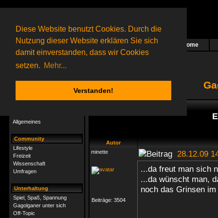
Diese Website benutzt Cookies. Durch die
Nutzung dieser Website erklären Sie sich
Home
Das nächste Rätsel ist in Arbeit
damit einverstanden, dass wir Cookies
19 Gagolganer
online
(0 registrierte und 19 Gäste)
Gagolganer:
9732
Rätsel online:
9498
setzen.
Mehr...
Ga
Verstanden!
Rätsel
Index
->
Gagolganer unter sich
Rätsel-Hilfe
E
Allgemeines
Community
Autor
Lifestyle
minette
28.12.09 1
Freizeit
Wissenschaft
...da freut man sich 
Umfragen
...da wünscht man, d
noch das Grinsen im 
Unterhaltung
Spiel, Spaß, Spannung
Beiträge:
3504
Gagolganer unter sich
Off-Topic