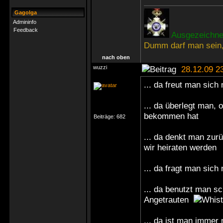
Gagolga
Admininfo
Feedback
Ausgezeichnet
Dumm darf man sein,
nach oben
wuzzi
28.12.09 2
... da freut man sich
... da überlegt man, 
bekommen hat
Beiträge:
682
... da denkt man zur
wir heiraten werden
... da fragt man sic
... da benutzt man s
Angetrauten
... da ist man immer