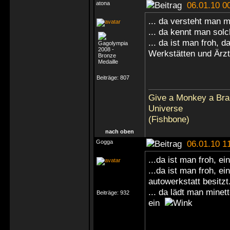
atona
06.01.10 0
... da versteht man mi
... da kennt man solc
... da ist man froh, 
Werkstätten und Ärzt
Beiträge:
807
Give a Monkey a Brai
Universe
(Fishbone)
nach oben
Gogga
06.01.10 1
...da ist man froh, ei
...da ist man froh, e
autowerkstatt besitzt
... da lädt man minet
Beiträge:
932
ein