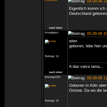
Unbekannt
04.09.06 2
Eigentlich komm ich 
Deutschland gebore
nach oben
Kristallglanz
05.09.06 1
wien
geboren, lebe hier u
Beiträge:
16
A dao valva iama...
nach oben
binemaja1501
08.09.06 1
Geboren in Köln aber 
Ostsee. Da wo die l
Beiträge:
24