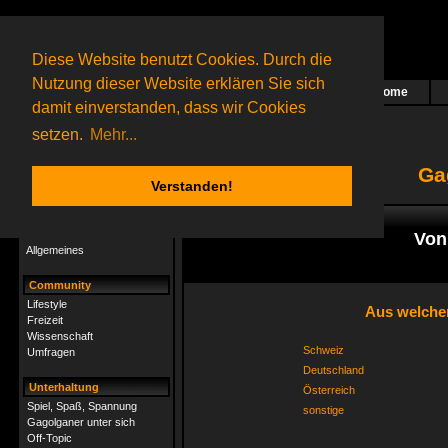
Diese Website benutzt Cookies. Durch die
Nutzung dieser Website erklären Sie sich
Home
Das nächste Rätsel ist in Arbeit
damit einverstanden, dass wir Cookies
22 Gagolganer
online
(0 registrierte und 22 Gäste)
Gagolganer:
9732
Rätsel online:
9498
setzen.
Mehr...
Ga
Verstanden!
Rätsel
Index
->
Umfragen
Rätsel-Hilfe
Von
Allgemeines
Community
Lifestyle
Aus welchen
Freizeit
Wissenschaft
Schweiz
Umfragen
Deutschland
Unterhaltung
Österreich
Spiel, Spaß, Spannung
sonstige
Gagolganer unter sich
Off-Topic