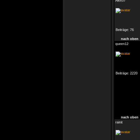
Alex07
Beiträge:
76
nach oben
queen12
Beiträge:
2220
nach oben
rainit