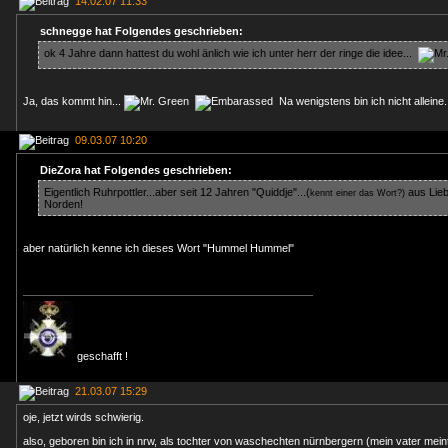
14.02.07 11:33
schnegge hat Folgendes geschrieben:
ok 4 Jahre dann hattest du wohl änlich wie ich unter herr der ringe die idee...
Ja, das kommt hin...
Na wenigstens bin ich nicht alleine.
09.03.07 10:20
DieZora hat Folgendes geschrieben:
Eigentlich Ruhrpottler...aber seit 12 Jahren "Quiddje"...(
aus Lie
kennt einer das Wort?)
Norden!
aber natürlich kenne ich dieses Wort "Hummel Hummel"
geschafft !
21.03.07 15:29
oje, jetzt wirds schwierig.
also, geboren bin ich in nrw, als tochter von waschechten nürnbergern (mein vater mein