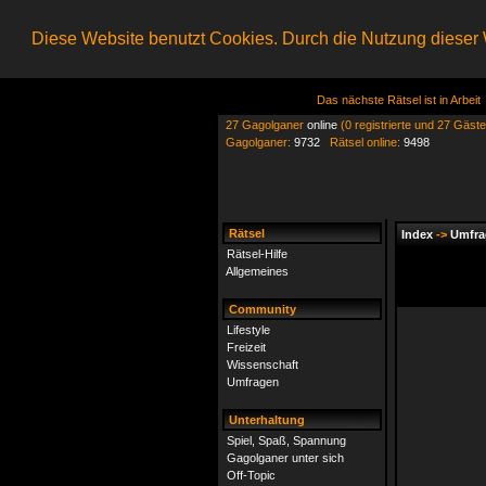
Diese Website benutzt Cookies. Durch die Nutzung dieser W
Das nächste Rätsel ist in Arbeit
27 Gagolganer
online
(0 registrierte und 27 Gäste
Gagolganer:
9732
Rätsel online:
9498
Rätsel
Index
->
Umfra
Rätsel-Hilfe
Allgemeines
Community
Lifestyle
Freizeit
Wissenschaft
Umfragen
Unterhaltung
Spiel, Spaß, Spannung
Gagolganer unter sich
Off-Topic