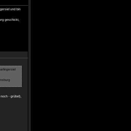
ersiel und bin
urg geschickt,
lingersiel
ensburg
noch - grübel),