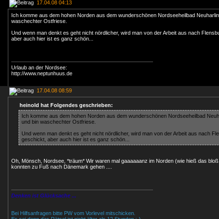
17.04.08 04:13
Ich komme aus dem hohen Norden aus dem wunderschönen Nordseeheilbad Neuharling
waschechter Ostfriese.
Und wenn man denkt es geht nicht nördlicher, wird man von der Arbeit aus nach Flensb
aber auch hier ist es ganz schön...
Urlaub an der Nordsee:
http://www.neptunhuus.de
17.04.08 08:59
heinold hat Folgendes geschrieben:
Ich komme aus dem hohen Norden aus dem wunderschönen Nordseeheilbad Neuhar
und bin waschechter Ostfriese.
Und wenn man denkt es geht nicht nördlicher, wird man von der Arbeit aus nach Fl
geschickt, aber auch hier ist es ganz schön...
Oh, Mönsch, Nordsee, *träum* Wir waren mal gaaaaaanz im Norden (wie hieß das bloß 
konnten zu Fuß nach Dänemark gehen ....
Denken ist Glücksache ...
Bei Hilfsanfragen bitte PW vom Vorlevel mitschicken.