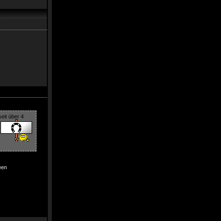
eit über 4
l