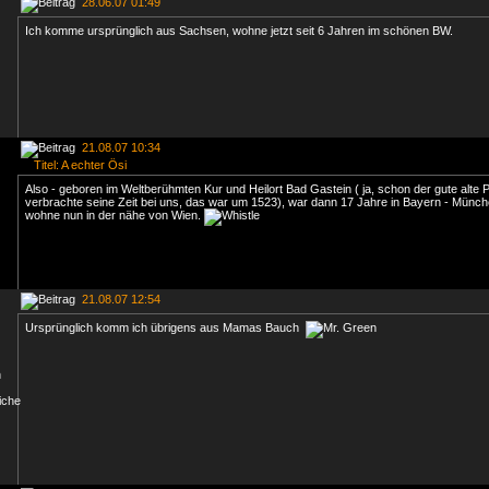
28.06.07 01:49
Ich komme ursprünglich aus Sachsen, wohne jetzt seit 6 Jahren im schönen BW.
21.08.07 10:34
Titel: A echter Ösi
Also - geboren im Weltberühmten Kur und Heilort Bad Gastein ( ja, schon der gute alte 
verbrachte seine Zeit bei uns, das war um 1523), war dann 17 Jahre in Bayern - Münc
wohne nun in der nähe von Wien.
21.08.07 12:54
Ursprünglich komm ich übrigens aus Mamas Bauch