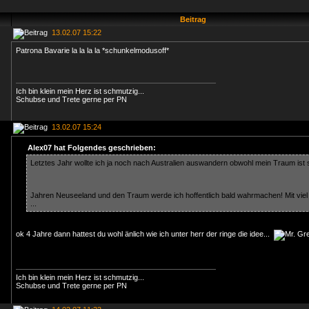
Beitrag
13.02.07 15:22
Patrona Bavarie la la la la *schunkelmodusoff*
Ich bin klein mein Herz ist schmutzig...
Schubse und Trete gerne per PN
13.02.07 15:24
Alex07 hat Folgendes geschrieben:
Letztes Jahr wollte ich ja noch nach Australien auswandern obwohl mein Traum ist s
Jahren Neuseeland und den Traum werde ich hoffentlich bald wahrmachen! Mit vie
...
ok 4 Jahre dann hattest du wohl änlich wie ich unter herr der ringe die idee...
Ich bin klein mein Herz ist schmutzig...
Schubse und Trete gerne per PN