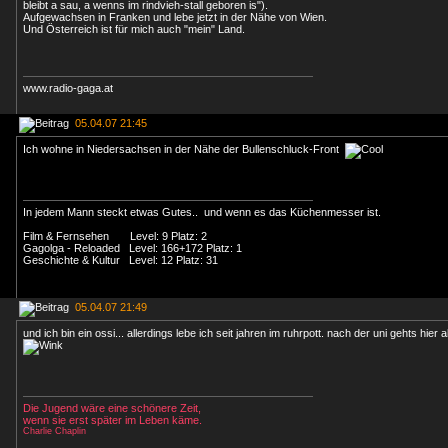
bleibt a sau, a wenns im rindvieh-stall geboren is").
Aufgewachsen in Franken und lebe jetzt in der Nähe von Wien.
Und Österreich ist für mich auch "mein" Land.
www.radio-gaga.at
05.04.07 21:45
Ich wohne in Niedersachsen in der Nähe der Bullenschluck-Front
In jedem Mann steckt etwas Gutes.. und wenn es das Küchenmesser ist.
Film & Fernsehen Level: 9 Platz: 2
Gagolga - Reloaded Level: 166+172 Platz: 1
Geschichte & Kultur Level: 12 Platz: 31
05.04.07 21:49
und ich bin ein ossi... allerdings lebe ich seit jahren im ruhrpott. nach der uni gehts hier
Die Jugend wäre eine schönere Zeit,
wenn sie erst später im Leben käme.
Charlie Chaplin