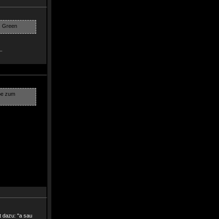
..
be zum
t dazu: "a sau