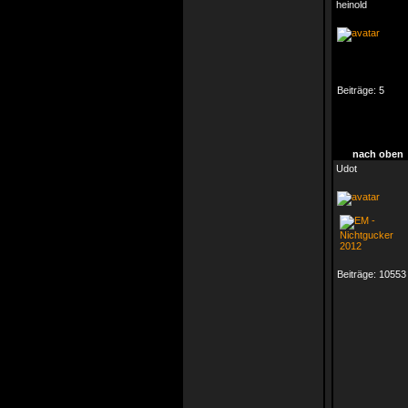
heinold
Beiträge:
5
nach oben
Udot
Beiträge:
10553