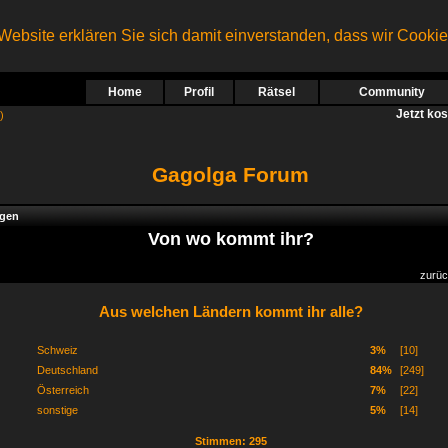
ebsite erklären Sie sich damit einverstanden, dass wir Cooki
Home
Profil
Rätsel
Community
Jetzt ko
)
Gagolga Forum
gen
Von wo kommt ihr?
zurü
Aus welchen Ländern kommt ihr alle?
Schweiz
3%
[10]
Deutschland
84%
[249]
Österreich
7%
[22]
sonstige
5%
[14]
Stimmen: 295