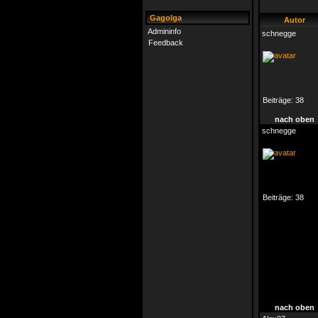
Gagolga
Autor
Admininfo
schnegge
Feedback
Beiträge:
38
nach oben
schnegge
Beiträge:
38
nach oben