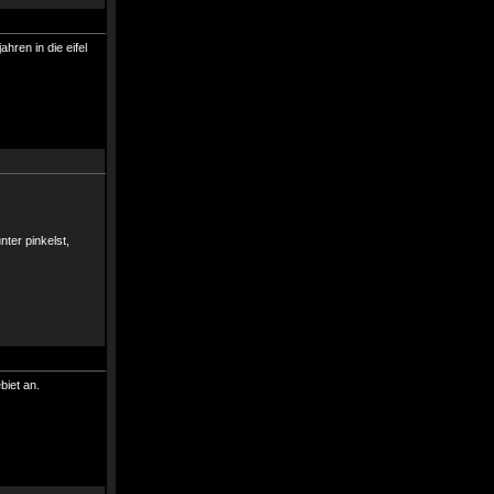
hren in die eifel
nter pinkelst,
biet an.