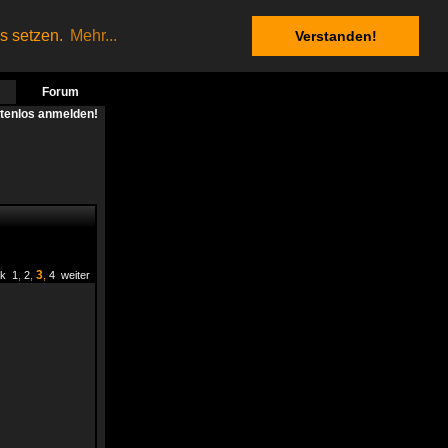
es setzen.
Mehr...
Verstanden!
Forum
stenlos anmelden!
3
ck
1
,
2
,
,
4
weiter