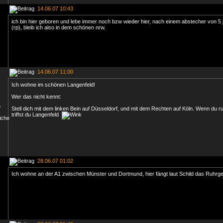
14.06.07 10:43
ich bin hier geboren und lebe immer noch bzw wieder hier, nach einem abstecher von 5 ja
(rp), bleib ich also in dem schönen nrw.
14.06.07 11:00
Ich wohne im schönen Langenfeld!
Wer das nicht kennt:
Stell dich mit dem linken Bein auf Düsseldorf, und mit dem Rechten auf Köln. Wenn du ru
triffst du Langenfeld
28.06.07 01:02
Ich wohne an der A1 zwischen Münster und Dortmund, hier fängt laut Schild das Ruhrge