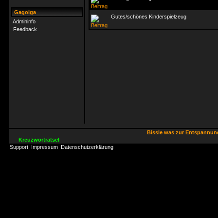
Gagolga
Gutes/schönes Kinderspielzeug
Admininfo
Feedback
Bissle was zur Entspannu
Kreuzworträtsel
Support
Impressum
Datenschutzerklärung