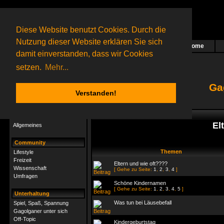
Diese Website benutzt Cookies. Durch die
Nutzung dieser Website erklären Sie sich
Home
Das nächste Rätsel ist in Arbeit
damit einverstanden, dass wir Cookies
26 Gagolganer
online
(1 registrierter und 25 Gäste)
Gagolganer:
9732
Rätsel online:
9498
setzen.
Mehr...
Ga
Verstanden!
Rätsel
Index
->
Lifestyle
Rätsel-Hilfe
El
Allgemeines
Community
Themen
Lifestyle
Freizeit
Eltern und wie oft????
Wissenschaft
[ Gehe zu Seite:
1
,
2
,
3
,
4
]
Umfragen
Schöne Kindernamen
[ Gehe zu Seite:
1
,
2
,
3
,
4
,
5
]
Unterhaltung
Was tun bei Läusebefall
Spiel, Spaß, Spannung
Gagolganer unter sich
Off-Topic
Kindergeburtstag