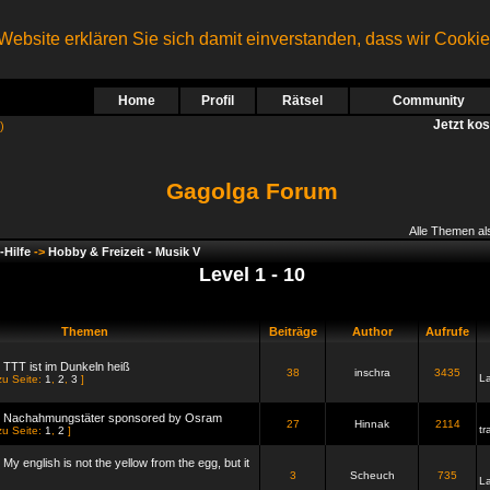
ebsite erklären Sie sich damit einverstanden, dass wir Cooki
Home
Profil
Rätsel
Community
Jetzt ko
)
Gagolga Forum
Alle Themen al
-Hilfe
->
Hobby & Freizeit - Musik V
Level 1 - 10
Themen
Beiträge
Author
Aufrufe
: TTT ist im Dunkeln heiß
38
inschra
3435
L
zu Seite:
1
,
2
,
3
]
9: Nachahmungstäter sponsored by Osram
27
Hinnak
2114
tr
zu Seite:
1
,
2
]
 My english is not the yellow from the egg, but it
3
Scheuch
735
L