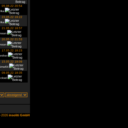
05.06.22 20:54
lka
23.05.22 19:22
lka
21.05.22 18:57
yssan
20.05.22 21:53
yssan
17.05.22 18:23
ünther
15.05.22 19:09
simw64
09.05.22 18:35
cksel
6-2026
insoliti GmbH