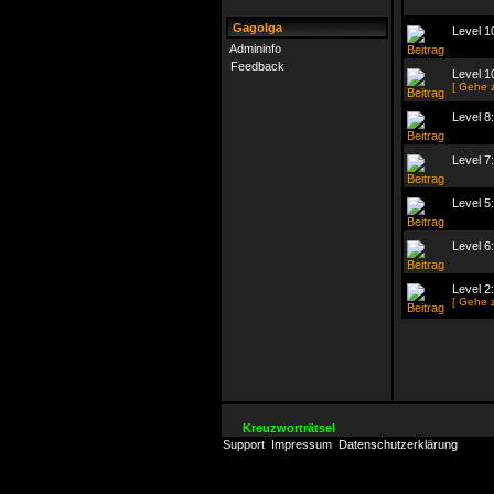
Gagolga
Level 10
Admininfo
Feedback
Level 10
[ Gehe 
Level 8:
Level 7
Level 5
Level 6
Level 2
[ Gehe 
Kreuzworträtsel
Support
Impressum
Datenschutzerklärung