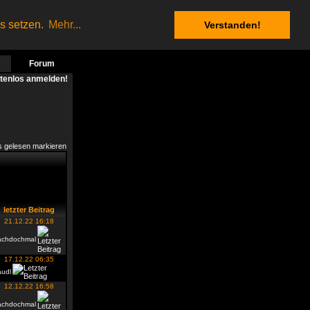
es setzen.
Mehr...
Verstanden!
Forum
stenlos anmelden!
s gelesen markieren
letzter Beitrag
21.12.22 16:18
achdochmal
17.12.22 06:35
audl
12.12.22 16:58
achdochmal