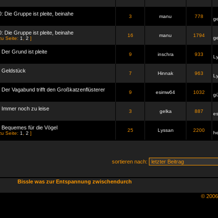
: Die Gruppe ist pleite, beinahe
3
manu
778
ge
: Die Gruppe ist pleite, beinahe
16
manu
1794
ge
zu Seite:
1
,
2
]
 Der Grund ist pleite
9
inschra
933
L
: Geldstück
7
Hinnak
963
L
: Der Vagabund trifft den Großkatzenflüsterer
9
esimw64
1032
g
: Immer noch zu leise
3
gelka
887
e
: Bequemes für die Vögel
25
Lyssan
2200
he
zu Seite:
1
,
2
]
sortieren nach:
Bissle was zur Entspannung zwischendurch
© 200