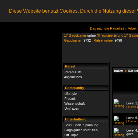
Diese Website benutzt Cookies. Durch die Nutzung dieser W
Das nächste Rätsel ist in Arbeit
17 Gagolganer
online
(0 registrierte und 17 Gäste
Gagolganer:
9732
Rätsel online:
9498
Rätsel
Index
->
Rätsel
Rätsel-Hilfe
Allgemeines
Community
Lifestyle
Freizeit
Level 1
Wissenschaft
[ Gehe 
Umfragen
Level 
Unterhaltung
[ Gehe 
Spiel, Spaß, Spannung
Gagolganer unter sich
Level 4:
goes
Off-Topic