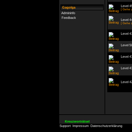
Level 45
Gagolga
[ Gehe 
Admininfo
Feedback
Level 4
[ Gehe 
Level 41
Level 5
Level 4
Level 4
Level 4
Kreuzworträtsel
Support
Impressum
Datenschutzerklärung