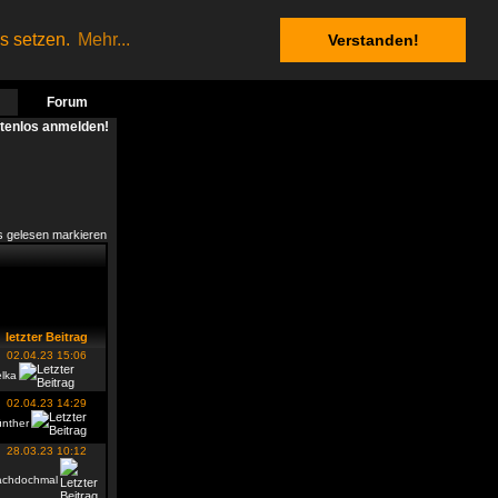
es setzen.
Mehr...
Verstanden!
Forum
stenlos anmelden!
s gelesen markieren
letzter Beitrag
02.04.23 15:06
lka
02.04.23 14:29
ünther
28.03.23 10:12
achdochmal