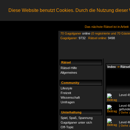
Diese Website benutzt Cookies. Durch die Nutzung dieser W
Das nächste Rätsel ist in Arbeit
70 Gagolganer
online
(0 registrierte und 70 Gäste
Gagolganer:
9732
Rätsel online:
9498
Rätsel
Index
->
Rätsel
Rätsel-Hilfe
Allgemeines
Community
Lifestyle
Freizeit
Level 4
Wissenschaft
Umfragen
Level 4
gefund
Unterhaltung
[ Gehe 
Spiel, Spaß, Spannung
Level 4
Gagolganer unter sich
[ Gehe 
Off-Topic