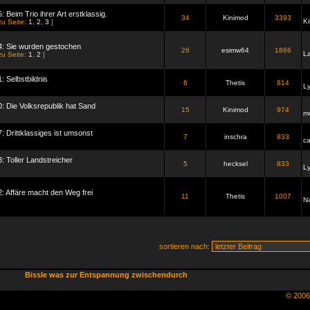
: Beim Trio ihrer Art erstklassig.
34
Kinimod
3393
K
zu Seite:
1
,
2
,
3
]
4: Sie wurden gestochen
26
esimw64
1866
L
zu Seite:
1
,
2
]
: Selbstbildnis
6
Thetis
814
L
0: Die Volksrepublik hat Sand
15
Kinimod
974
m
7: Drittklassiges ist umsonst
7
inschra
833
c
3: Toller Landstreicher
5
hecksel
833
L
2: Affäre macht den Weg frei
11
Thetis
1007
Na
sortieren nach:
Bissle was zur Entspannung zwischendurch
© 200