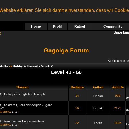
ebsite erklären Sie sich damit einverstanden, dass wir Cooki
Home
Profil
Rätsel
Community
Jetzt ko
)
Gagolga Forum
Alle Themen al
-Hilfe
->
Hobby & Freizeit - Musik V
Level 41 - 50
Themen
Beiträge
Author
Aufrufe
9: Nuckelpinns täglicher Triumph
14
Hinnak
988
ge
8: Die erste Quelle der ewigen Jugend
en?
26
Hinnak
2073
g
zu Seite:
1
,
2
]
6: Bauer bei der Begräbnisstätte
22
Thetis
1926
L
zu Seite:
1
,
2
]