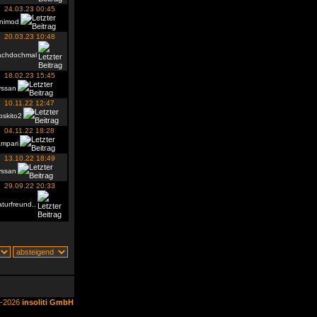
24.03.23 00:45
inimod
20.03.23 10:48
achdochmal
18.02.23 15:45
yssan
10.11.22 12:47
oskito2
04.11.22 18:28
ampari
13.10.22 18:49
yssan
29.09.22 20:33
turfreund..
6-2026
insoliti GmbH