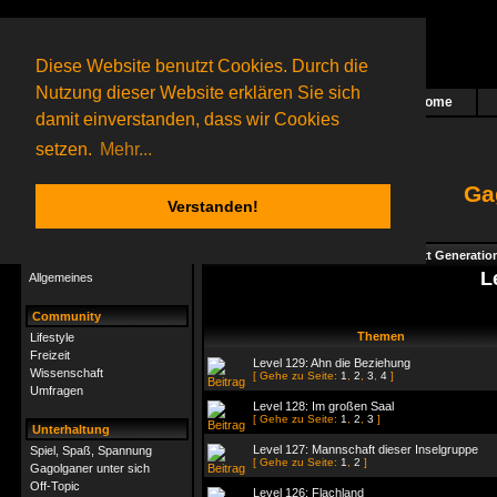
Diese Website benutzt Cookies. Durch die
Nutzung dieser Website erklären Sie sich
Home
Das nächste Rätsel ist in Arbeit
damit einverstanden, dass wir Cookies
67 Gagolganer
online
(0 registrierte und 67 Gäste)
Gagolganer:
9732
Rätsel online:
9498
setzen.
Mehr...
Ga
Verstanden!
Rätsel
Index
->
Rätsel-Hilfe
->
Gagolga - Next Generatio
Rätsel-Hilfe
L
Allgemeines
Community
Themen
Lifestyle
Freizeit
Level 129: Ahn die Beziehung
Wissenschaft
[ Gehe zu Seite:
1
,
2
,
3
,
4
]
Umfragen
Level 128: Im großen Saal
[ Gehe zu Seite:
1
,
2
,
3
]
Unterhaltung
Level 127: Mannschaft dieser Inselgruppe
Spiel, Spaß, Spannung
[ Gehe zu Seite:
1
,
2
]
Gagolganer unter sich
Off-Topic
Level 126: Flachland