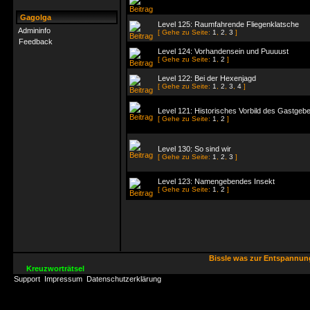
Gagolga
Level 125: Raumfahrende Fliegenklatsche
Admininfo
[ Gehe zu Seite:
1
,
2
,
3
]
Feedback
Level 124: Vorhandensein und Puuuust
[ Gehe zu Seite:
1
,
2
]
Level 122: Bei der Hexenjagd
[ Gehe zu Seite:
1
,
2
,
3
,
4
]
Level 121: Historisches Vorbild des Gastgeb
[ Gehe zu Seite:
1
,
2
]
Level 130: So sind wir
[ Gehe zu Seite:
1
,
2
,
3
]
Level 123: Namengebendes Insekt
[ Gehe zu Seite:
1
,
2
]
Bissle was zur Entspannu
Kreuzworträtsel
Support
Impressum
Datenschutzerklärung