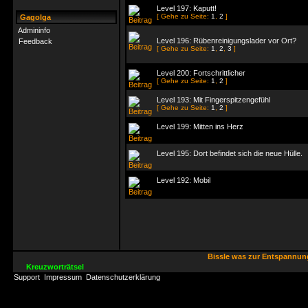
Level 197: Kaputt!
[ Gehe zu Seite:
1
,
2
]
Gagolga
Admininfo
Level 196: Rübenreinigungslader vor Ort?
Feedback
[ Gehe zu Seite:
1
,
2
,
3
]
Level 200: Fortschrittlicher
[ Gehe zu Seite:
1
,
2
]
Level 193: Mit Fingerspitzengefühl
[ Gehe zu Seite:
1
,
2
]
Level 199: Mitten ins Herz
Level 195: Dort befindet sich die neue Hülle.
Level 192: Mobil
Bissle was zur Entspannu
Kreuzworträtsel
Support
Impressum
Datenschutzerklärung