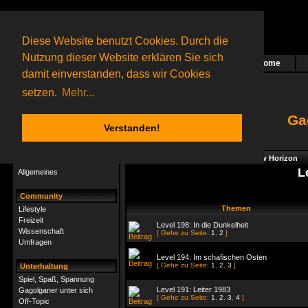
Diese Website benutzt Cookies. Durch die
Nutzung dieser Website erklären Sie sich
Home
Das nächste Rätsel ist in Arbeit
damit einverstanden, dass wir Cookies
70 Gagolganer
online
(0 registrierte und 70 Gäste)
Gagolganer:
9732
Rätsel online:
9498
setzen.
Mehr...
Ga
Verstanden!
Rätsel
Index
->
Rätsel-Hilfe
->
Gagolga - New Horizon
Rätsel-Hilfe
L
Allgemeines
Community
Themen
Lifestyle
Freizeit
Level 198: In die Dunkelheit
Wissenschaft
[ Gehe zu Seite:
1
,
2
]
Umfragen
Level 194: Im schafischen Osten
[ Gehe zu Seite:
1
,
2
,
3
]
Unterhaltung
Spiel, Spaß, Spannung
Level 191: Leiter 1983
Gagolganer unter sich
[ Gehe zu Seite:
1
,
2
,
3
,
4
]
Off-Topic