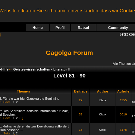
ebsite erklären Sie sich damit einverstanden, dass wir Cooki
Home
Profil
Rätsel
Community
Jetzt ko
)
Gagolga Forum
Alle Themen al
-Hilfe
->
Geisteswissenschaften - Literatur II
Level 81 - 90
Themen
Beiträge
Author
Aufrufe
4: Für sie war hier Gagolga the Beginning
22
Klexx
4255
he
zu Seite:
1
,
2
]
7: Des Schreibers sensible Information für Max,
nd Soacher.
39
Klexx
6616
L
zu Seite:
1
,
2
,
3
]
1: Rufname derer, die zur Beerdigung auffordert,
isch passend....
16
Klexx
3476
go
zu Seite:
1
,
2
]