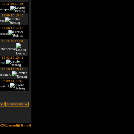
02.11.16 19:30
satique
13.09.16 10:40
exx
09.09.16 14:25
stical
10.11.15 14:00
achdochmal
12.03.15 15:41
etis
25.10.14 10:27
ebelguru
06.09.14 17:49
oskito2
6-2026
insoliti GmbH