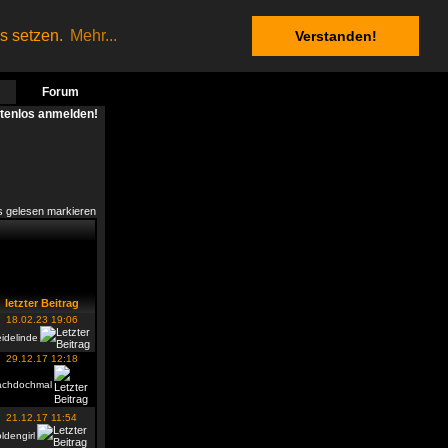
es setzen.
Mehr...
Verstanden!
Forum
stenlos anmelden!
s gelesen markieren
letzter Beitrag
18.02.23 19:06
idelinde
29.12.17 12:18
achdochmal
21.12.17 11:54
ldengirl