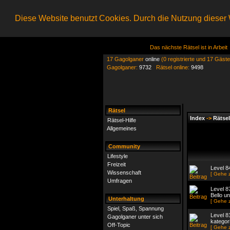
Diese Website benutzt Cookies. Durch die Nutzung dieser W
Das nächste Rätsel ist in Arbeit
17 Gagolganer
online
(0 registrierte und 17 Gäste
Gagolganer:
9732
Rätsel online:
9498
Rätsel
Index
->
Rätsel
Rätsel-Hilfe
Allgemeines
Community
Lifestyle
Freizeit
Level 8
Wissenschaft
[ Gehe 
Umfragen
Level 8
Bello u
Unterhaltung
[ Gehe 
Spiel, Spaß, Spannung
Level 8
Gagolganer unter sich
kategor
Off-Topic
[ Gehe 