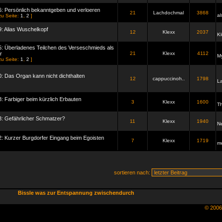
6: Persönlich bekanntgeben und verloeren
21
Lachdochmal
3868
al
zu Seite:
1
,
2
]
9: Alias Wuschelkopf
12
Klexx
2037
Kl
5: Überladenes Teilchen des Verseschmieds als
r
21
Klexx
4112
My
zu Seite:
1
,
2
]
0: Das Organ kann nicht dichthalten
12
cappuccinoh..
1798
L
8: Farbiger beim kürzlich Erbauten
3
Klexx
1600
Th
3: Gefährlicher Schmatzer?
11
Klexx
1940
N
2: Kurzer Burgdorfer Eingang beim Egoisten
7
Klexx
1719
m
sortieren nach:
Bissle was zur Entspannung zwischendurch
© 200