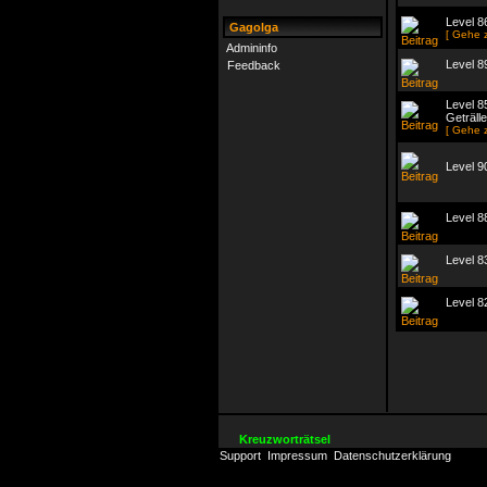
Level 8
Gagolga
[ Gehe 
Admininfo
Level 8
Feedback
Level 8
Geträlle
[ Gehe 
Level 9
Level 8
Level 8
Level 8
Kreuzworträtsel
Support
Impressum
Datenschutzerklärung