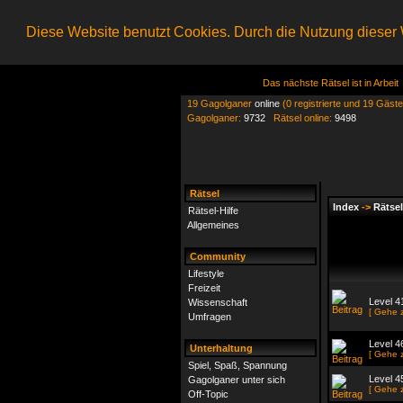
Diese Website benutzt Cookies. Durch die Nutzung dieser W
Das nächste Rätsel ist in Arbeit
19 Gagolganer
online
(0 registrierte und 19 Gäste
Gagolganer:
9732
Rätsel online:
9498
Rätsel
Index
->
Rätsel
Rätsel-Hilfe
Allgemeines
Community
Lifestyle
Freizeit
Level 
Wissenschaft
[ Gehe 
Umfragen
Level 4
Unterhaltung
[ Gehe 
Spiel, Spaß, Spannung
Level 4
Gagolganer unter sich
[ Gehe 
Off-Topic