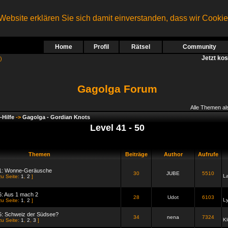
ebsite erklären Sie sich damit einverstanden, dass wir Cooki
Home
Profil
Rätsel
Community
Jetzt ko
)
Gagolga Forum
Alle Themen al
-Hilfe
->
Gagolga - Gordian Knots
Level 41 - 50
Themen
Beiträge
Author
Aufrufe
41: Wonne-Geräusche
30
JUBE
5510
L
zu Seite:
1
,
2
]
6: Aus 1 mach 2
28
Udot
6103
L
zu Seite:
1
,
2
]
5: Schweiz der Südsee?
34
nena
7324
Kl
zu Seite:
1
,
2
,
3
]