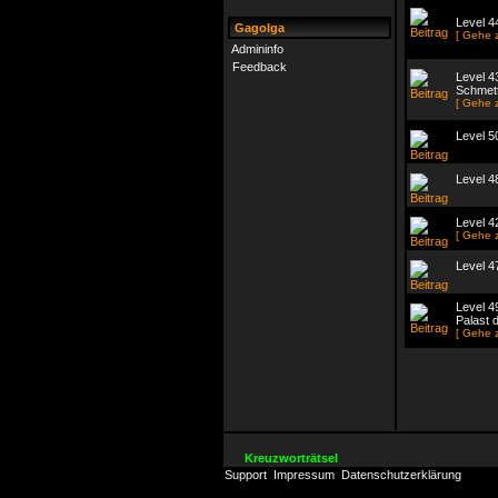
Level 4
Gagolga
[ Gehe 
Admininfo
Feedback
Level 43
Schmett
[ Gehe 
Level 5
Level 4
Level 4
[ Gehe 
Level 4
Level 4
Palast 
[ Gehe 
Kreuzworträtsel
Support
Impressum
Datenschutzerklärung