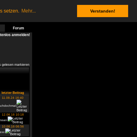
es setzen.
Mehr...
Verstanden!
Forum
stenlos anmelden!
s gelesen markieren
letzter Beitrag
11.08.24 16:40
achdochmal
12.06.16 10:18
yssan
10.06.16 06:56
exx