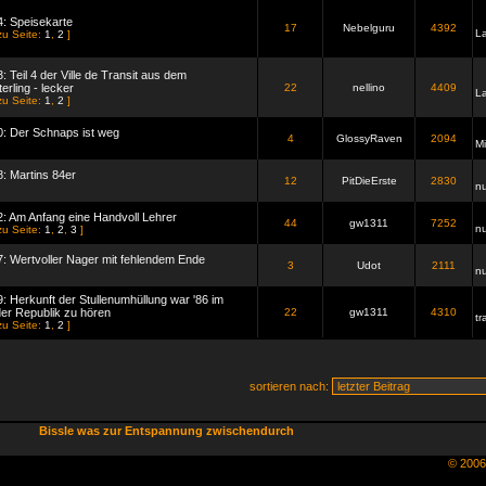
4: Speisekarte
17
Nebelguru
4392
L
zu Seite:
1
,
2
]
: Teil 4 der Ville de Transit aus dem
erling - lecker
22
nellino
4409
L
zu Seite:
1
,
2
]
0: Der Schnaps ist weg
4
GlossyRaven
2094
Mi
8: Martins 84er
12
PitDieErste
2830
n
2: Am Anfang eine Handvoll Lehrer
44
gw1311
7252
n
zu Seite:
1
,
2
,
3
]
7: Wertvoller Nager mit fehlendem Ende
3
Udot
2111
n
9: Herkunft der Stullenumhüllung war '86 im
der Republik zu hören
22
gw1311
4310
tr
zu Seite:
1
,
2
]
sortieren nach:
Bissle was zur Entspannung zwischendurch
© 200