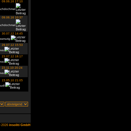
09.06.16 17:10
achdochmal
09.06.16 10:37
achdochmal
30.07.12 14:45
ssmutig
29.07.12 15:53
uva
23.07.12 18:17
uva
23.11.10 20:24
uva
15.05.10 21:05
audl
6-2026
insoliti GmbH