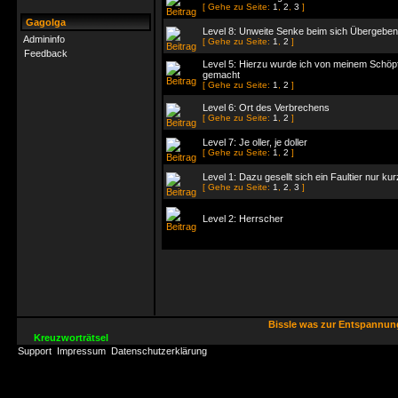
[ Gehe zu Seite:
1
,
2
,
3
]
Gagolga
Level 8: Unweite Senke beim sich Übergebe
Admininfo
[ Gehe zu Seite:
1
,
2
]
Feedback
Level 5: Hierzu wurde ich von meinem Schöp
gemacht
[ Gehe zu Seite:
1
,
2
]
Level 6: Ort des Verbrechens
[ Gehe zu Seite:
1
,
2
]
Level 7: Je oller, je doller
[ Gehe zu Seite:
1
,
2
]
Level 1: Dazu gesellt sich ein Faultier nur kur
[ Gehe zu Seite:
1
,
2
,
3
]
Level 2: Herrscher
Bissle was zur Entspannu
Kreuzworträtsel
Support
Impressum
Datenschutzerklärung