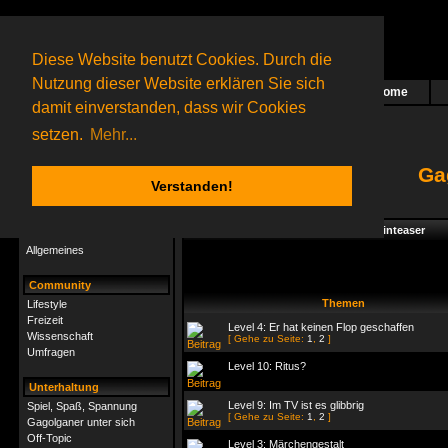
Diese Website benutzt Cookies. Durch die
Nutzung dieser Website erklären Sie sich
Home
Das nächste Rätsel ist in Arbeit
damit einverstanden, dass wir Cookies
74 Gagolganer
online
(0 registrierte und 74 Gäste)
Gagolganer:
9732
Rätsel online:
9498
setzen.
Mehr...
Ga
Verstanden!
Rätsel
Index
->
Rätsel-Hilfe
->
Gagolga - Brainteaser
Rätsel-Hilfe
Allgemeines
Community
Themen
Lifestyle
Freizeit
Level 4: Er hat keinen Flop geschaffen
Wissenschaft
[ Gehe zu Seite:
1
,
2
]
Umfragen
Level 10: Ritus?
Unterhaltung
Level 9: Im TV ist es glibbrig
Spiel, Spaß, Spannung
[ Gehe zu Seite:
1
,
2
]
Gagolganer unter sich
Off-Topic
Level 3: Märchengestalt