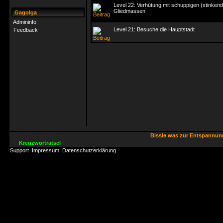
Level 22: Verhütung mit schuppigen (stinken
Gliedmassen
Gagolga
Admininfo
Level 21: Besuche die Hauptstadt
Feedback
Bissle was zur Entspannu
Kreuzworträtsel
Support
Impressum
Datenschutzerklärung