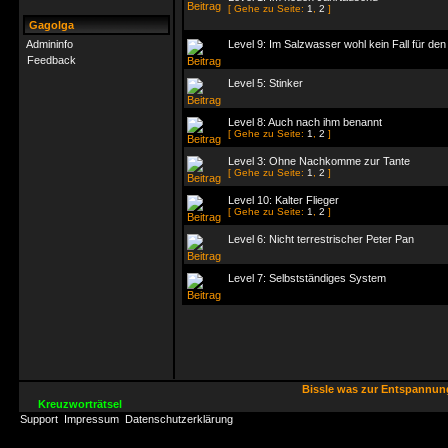
[ Gehe zu Seite:
1
,
2
]
Gagolga
Admininfo
Level 9: Im Salzwasser wohl kein Fall für de
Feedback
Level 5: Stinker
Level 8: Auch nach ihm benannt
[ Gehe zu Seite:
1
,
2
]
Level 3: Ohne Nachkomme zur Tante
[ Gehe zu Seite:
1
,
2
]
Level 10: Kalter Flieger
[ Gehe zu Seite:
1
,
2
]
Level 6: Nicht terrestrischer Peter Pan
Level 7: Selbstständiges System
Bissle was zur Entspannu
Kreuzworträtsel
Support
Impressum
Datenschutzerklärung