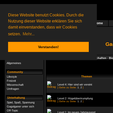
Diese Website benutzt Cookies. Durch die
Nutzung dieser Website erklären Sie sich
Home
Das nächste Rätsel ist in Arbeit
damit einverstanden, dass wir Cookies
80 Gagolganer
online
(0 registrierte und 80 Gäste)
Gagolganer:
9732
Rätsel online:
9498
setzen.
Mehr...
Ga
Verstanden!
Rätsel
Index
->
Rätsel-Hilfe
->
Naturwissenschaften - Bi
Rätsel-Hilfe
Allgemeines
Community
Themen
Lifestyle
Freizeit
Level 4: Hier sind wir vereint
Wissenschaft
[ Gehe zu Seite:
1
,
2
]
Umfragen
Unterhaltung
Level 2: Hügelübertrumpfung
[ Gehe zu Seite:
1
,
2
]
Spiel, Spaß, Spannung
Gagolganer unter sich
Off-Topic
Level 1: Im neuen Jahrtausend