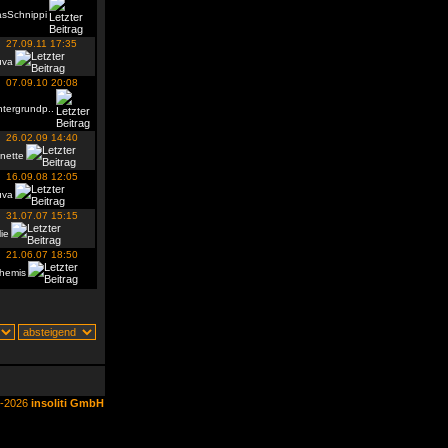
asSchnippi
27.09.11 17:35
uva
07.09.10 20:08
tergrundp..
26.02.09 14:40
nette
16.09.08 12:05
uva
31.07.07 15:15
lie
21.06.07 18:50
themis
6-2026
insoliti GmbH