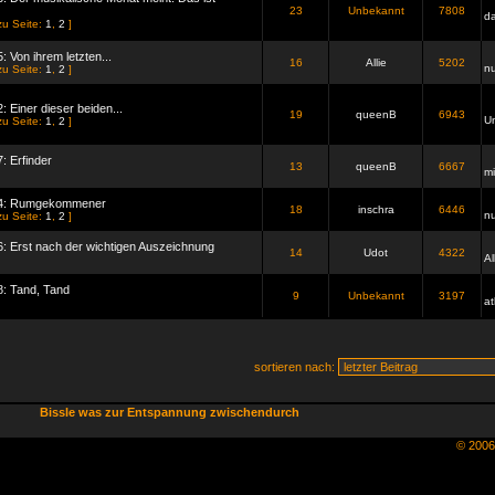
23
Unbekannt
7808
d
zu Seite:
1
,
2
]
: Von ihrem letzten...
16
Allie
5202
n
zu Seite:
1
,
2
]
: Einer dieser beiden...
19
queenB
6943
Un
zu Seite:
1
,
2
]
: Erfinder
13
queenB
6667
mi
14: Rumgekommener
18
inschra
6446
n
zu Seite:
1
,
2
]
6: Erst nach der wichtigen Auszeichnung
14
Udot
4322
Al
8: Tand, Tand
9
Unbekannt
3197
a
sortieren nach:
Bissle was zur Entspannung zwischendurch
© 200