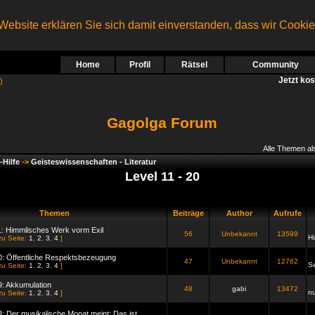
ebsite erklären Sie sich damit einverstanden, dass wir Cooki
Home
Profil
Rätsel
Community
Jetzt ko
)
Gagolga Forum
Alle Themen al
-Hilfe
->
Geisteswissenschaften - Literatur
Level 11 - 20
Themen
Beiträge
Author
Aufrufe
1: Himmlisches Werk vorm Exil
56
Unbekannt
13599
H
zu Seite:
1
,
2
,
3
,
4
]
0: Öffentliche Respektsbezeugung
47
Unbekannt
12762
S
zu Seite:
1
,
2
,
3
,
4
]
9: Akkumulation
48
gabi
13472
n
zu Seite:
1
,
2
,
3
,
4
]
3: Der musikalische Monat meint: Das ist