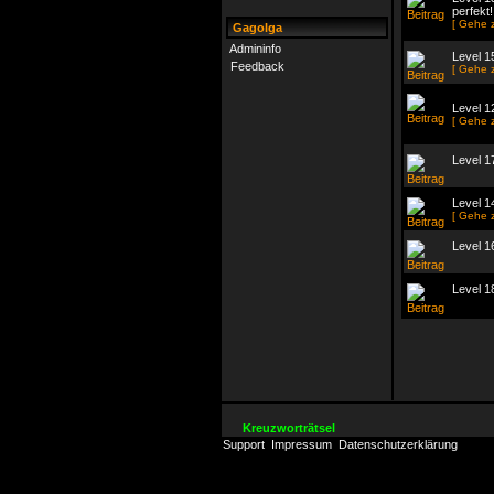
perfekt!
[ Gehe 
Gagolga
Admininfo
Level 15
Feedback
[ Gehe 
Level 12
[ Gehe 
Level 17
Level 
[ Gehe 
Level 1
Level 1
Kreuzworträtsel
Support
Impressum
Datenschutzerklärung