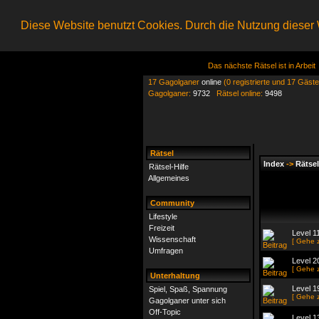
Diese Website benutzt Cookies. Durch die Nutzung dieser W
Das nächste Rätsel ist in Arbeit
17 Gagolganer
online
(0 registrierte und 17 Gäste
Gagolganer:
9732
Rätsel online:
9498
Rätsel
Index
->
Rätsel
Rätsel-Hilfe
Allgemeines
Community
Lifestyle
Freizeit
Level 1
Wissenschaft
[ Gehe 
Umfragen
Level 2
[ Gehe 
Unterhaltung
Level 1
Spiel, Spaß, Spannung
[ Gehe 
Gagolganer unter sich
Off-Topic
Level 1