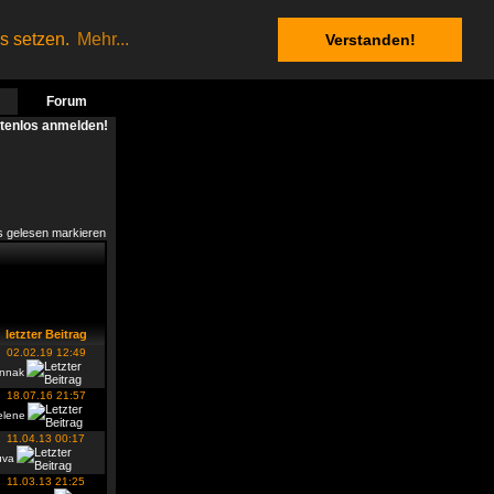
es setzen.
Mehr...
Verstanden!
Forum
stenlos anmelden!
s gelesen markieren
letzter Beitrag
02.02.19 12:49
innak
18.07.16 21:57
elene
11.04.13 00:17
uva
11.03.13 21:25