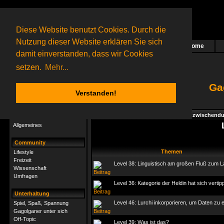
Diese Website benutzt Cookies. Durch die
Nutzung dieser Website erklären Sie sich
Home
Das nächste Rätsel ist in Arbeit
damit einverstanden, dass wir Cookies
7 Gagolganer
online
(0 registrierte und 7 Gäste)
Gagolganer:
9732
Rätsel online:
9498
setzen.
Mehr...
Ga
Verstanden!
Rätsel
Index
->
Rätsel-Hilfe
->
Specials - Für zwischend
Rätsel-Hilfe
Allgemeines
Community
Themen
Lifestyle
Freizeit
Level 38: Linguistisch am großen Fluß zum 
Wissenschaft
Umfragen
Level 36: Kategorie der Heldin hat sich vertip
Unterhaltung
Level 46: Lurchi inkorporieren, um Daten zu 
Spiel, Spaß, Spannung
Gagolganer unter sich
Off-Topic
Level 39: Was ist das?