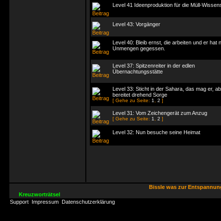
Level 41 Ideenproduktion für die Müll-Wissen
Level 43: Vorgänger
Level 40: Bleib ernst, die arbeiten und er hat 
Unmengen gegessen.
Level 37: Spitzenreiter in der edlen
Übernachtungsstätte
Level 33: Sticht in der Sahara, das mag er, a
bereitet drehend Sorge
[ Gehe zu Seite:
1
,
2
]
Level 31: Vom Zeichengerät zum Anzug
[ Gehe zu Seite:
1
,
2
]
Level 32: Nun besuche seine Heimat
Bissle was zur Entspannu
Kreuzworträtsel
Support
Impressum
Datenschutzerklärung