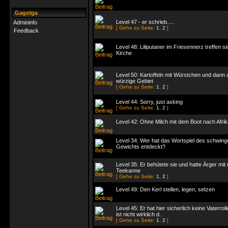
Gagolga
Level 47 - er schrieb.....
Admininfo
[ Gehe zu Seite:
1
,
2
]
Feedback
Level 48: Liliputaner im Friesennerz treffen si
Kirche
Level 50: Kartoffeln mit Würstchen und dann 
würzige Gebiet
[ Gehe zu Seite:
1
,
2
]
Level 44: Sorry, just asking
[ Gehe zu Seite:
1
,
2
]
Level 42: Ohne Milch mit dem Boot nach Afrik
Level 34: Wer hat das Wortspiel des schwin
Gewichts entdeckt?
Level 35: Er behütete sie und hatte Ärger mit 
Teekanne
[ Gehe zu Seite:
1
,
2
]
Level 49: Den Kerl stellen, legen, setzen
Level 45: Er hat hier sicherlich keine Vaterroll
ist nicht wirklich d..
[ Gehe zu Seite:
1
,
2
]