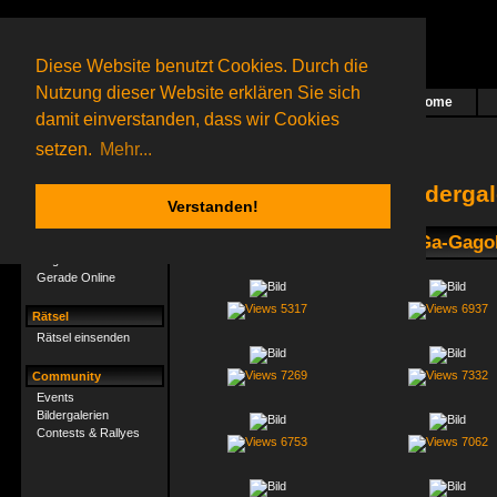
Diese Website benutzt Cookies. Durch die
Nutzung dieser Website erklären Sie sich
Home
Das nächste Rätsel ist in Arbeit
damit einverstanden, dass wir Cookies
48 Gagolganer
online
(0 registrierte und 48 Gäste)
Gagolganer:
9732
Rätsel online:
9498
setzen.
Mehr...
Bilderga
Verstanden!
Gagolganer
1. Radio GaGa-Gagol
Mitgliederliste
Gerade Online
5317
6937
Rätsel
Rätsel einsenden
7269
7332
Community
Events
Bildergalerien
Contests & Rallyes
6753
7062