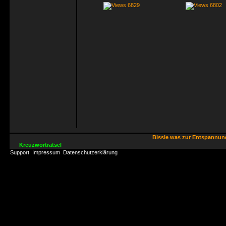
6829
6802
Bissle was zur Entspannu
Kreuzworträtsel
Support
Impressum
Datenschutzerklärung