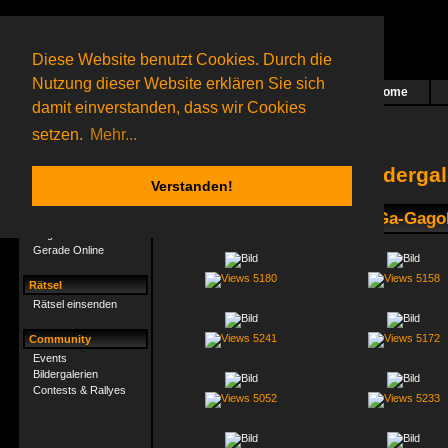
Diese Website benutzt Cookies. Durch die
Nutzung dieser Website erklären Sie sich
Home
Das nächste Rätsel ist in Arbeit
damit einverstanden, dass wir Cookies
65 Gagolganer
online
(0 registrierte und 65 Gäste)
Gagolganer:
9732
Rätsel online:
9498
setzen.
Mehr...
Bilderga
Verstanden!
Gagolganer
1. Radio GaGa-Gagol
Mitgliederliste
Gerade Online
5180
5158
Rätsel
Rätsel einsenden
5241
5172
Community
Events
Bildergalerien
Contests & Rallyes
5052
5233