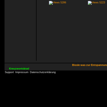
5286
5223
Bissle was zur Entspannu
Kreuzworträtsel
Support
Impressum
Datenschutzerklärung