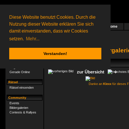
Diese Website benutzt Cookies. Durch die
Nutzung dieser Website erklären Sie sich
Home
Das nächste Rätsel ist in Arbeit
damit einverstanden, dass wir Cookies
28 Gagolganer
online
(0 registrierte und 28 Gäste)
Gagolganer:
9732
Rätsel online:
9498
setzen.
Mehr...
Bildergaler
Verstanden!
Gagolganer
Mitgliederliste
zur Übersicht
Gerade Online
Rätsel
Danke an
Klexx
für dieses F
Rätsel einsenden
Community
Events
Bildergalerien
Contests & Rallyes