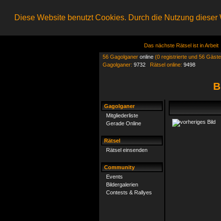
Diese Website benutzt Cookies. Durch die Nutzung dieser W
Das nächste Rätsel ist in Arbeit
56 Gagolganer
online
(0 registrierte und 56 Gäste
Gagolganer:
9732
Rätsel online:
9498
B
Gagolganer
Mitgliederliste
Gerade Online
Rätsel
Rätsel einsenden
Community
Events
Bildergalerien
Contests & Rallyes