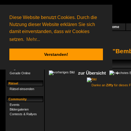
Diese Website benutzt Cookies. Durch die
Nutzung dieser Website erklären Sie sich
Home
Das nächste Rätsel ist in Arbeit
damit einverstanden, dass wir Cookies
52 Gagolganer
online
(0 registrierte und 52 Gäste)
Gagolganer:
9732
Rätsel online:
9498
setzen.
Mehr...
Bildergalerie "Bem
Verstanden!
Gagolganer
Mitgliederliste
zur Übersicht
Gerade Online
Rätsel
Danke an
Ziffy
für dieses F
Rätsel einsenden
Community
Events
Bildergalerien
Contests & Rallyes