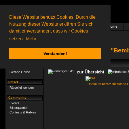
Diese Website benutzt Cookies. Durch die
Nutzung dieser Website erklären Sie sich
Home
Das nächste Rätsel ist in Arbeit
damit einverstanden, dass wir Cookies
28 Gagolganer
online
(0 registrierte und 28 Gäste)
Gagolganer:
9732
Rätsel online:
9498
setzen.
Mehr...
Bildergalerie "Bem
Verstanden!
Gagolganer
Mitgliederliste
zur Übersicht
Gerade Online
Rätsel
Danke an
coram
für dieses F
Rätsel einsenden
Community
Events
Bildergalerien
Contests & Rallyes