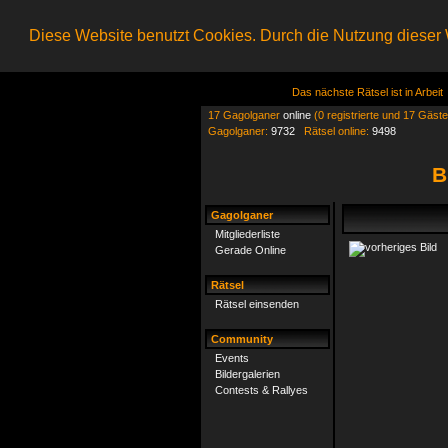
Diese Website benutzt Cookies. Durch die Nutzung dieser W
Das nächste Rätsel ist in Arbeit
17 Gagolganer
online
(0 registrierte und 17 Gäste
Gagolganer:
9732
Rätsel online:
9498
B
Gagolganer
Mitgliederliste
Gerade Online
Rätsel
Rätsel einsenden
Community
Events
Bildergalerien
Contests & Rallyes