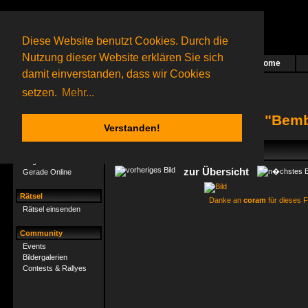
Diese Website benutzt Cookies. Durch die
Nutzung dieser Website erklären Sie sich
Home
Das nächste Rätsel ist in Arbeit
damit einverstanden, dass wir Cookies
27 Gagolganer
online
(0 registrierte und 27 Gäste)
Gagolganer:
9732
Rätsel online:
9498
setzen.
Mehr...
Bildergalerie "Bem
Verstanden!
Gagolganer
Mitgliederliste
zur Übersicht
Gerade Online
Rätsel
Danke an
coram
für dieses F
Rätsel einsenden
Community
Events
Bildergalerien
Contests & Rallyes