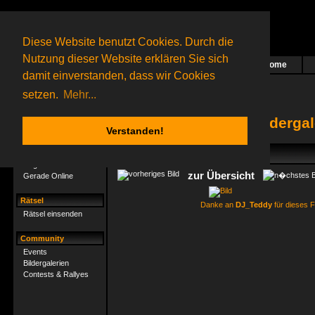
Diese Website benutzt Cookies. Durch die
Nutzung dieser Website erklären Sie sich
Home
Das nächste Rätsel ist in Arbeit
damit einverstanden, dass wir Cookies
67 Gagolganer
online
(0 registrierte und 67 Gäste)
Gagolganer:
9732
Rätsel online:
9498
setzen.
Mehr...
Bilderga
Verstanden!
Gagolganer
Mitgliederliste
zur Übersicht
Gerade Online
Rätsel
Danke an
DJ_Teddy
für dieses F
Rätsel einsenden
Community
Events
Bildergalerien
Contests & Rallyes