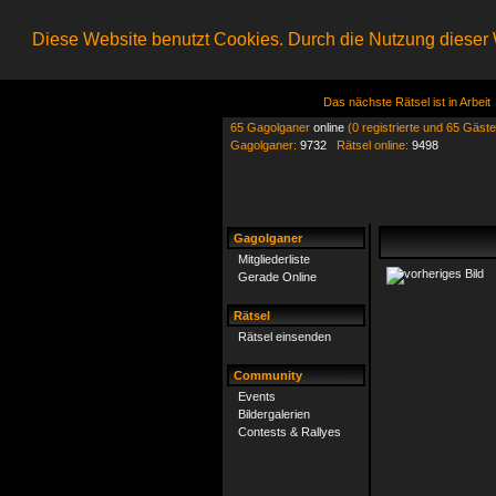
Diese Website benutzt Cookies. Durch die Nutzung dieser W
Das nächste Rätsel ist in Arbeit
65 Gagolganer
online
(0 registrierte und 65 Gäste
Gagolganer:
9732
Rätsel online:
9498
Gagolganer
Mitgliederliste
Gerade Online
Rätsel
Rätsel einsenden
Community
Events
Bildergalerien
Contests & Rallyes