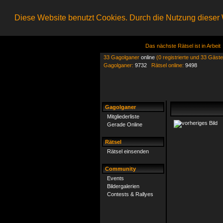
Diese Website benutzt Cookies. Durch die Nutzung dieser W
Das nächste Rätsel ist in Arbeit
33 Gagolganer
online
(0 registrierte und 33 Gäste
Gagolganer:
9732
Rätsel online:
9498
Gagolganer
Mitgliederliste
Gerade Online
Rätsel
Rätsel einsenden
Community
Events
Bildergalerien
Contests & Rallyes