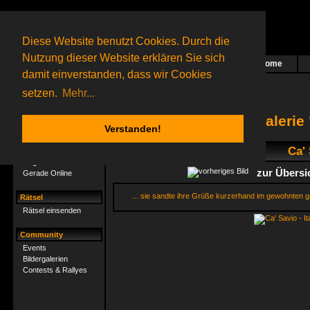
Diese Website benutzt Cookies. Durch die
Nutzung dieser Website erklären Sie sich
Home
Das nächste Rätsel ist in Arbeit
damit einverstanden, dass wir Cookies
104 Gagolganer
online
(0 registrierte und 104 Gäste)
Gagolganer:
9732
Rätsel online:
9498
setzen.
Mehr...
Bildergaleri
Verstanden!
Gagolganer
Ca' 
Mitgliederliste
zur Übersi
Gerade Online
... sie sandte ihre Grüße kurzerhand im gewohnten g
Rätsel
Rätsel einsenden
Community
Events
Bildergalerien
Contests & Rallyes