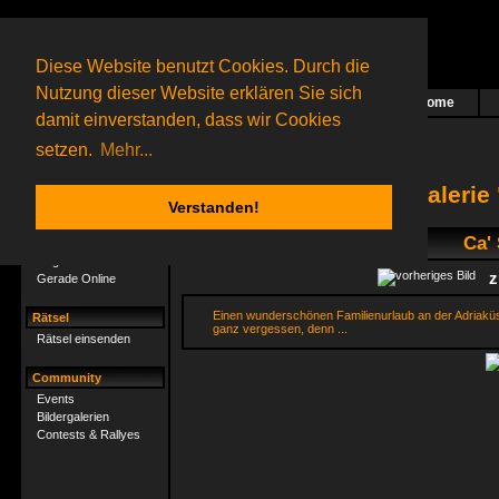
Diese Website benutzt Cookies. Durch die
Nutzung dieser Website erklären Sie sich
Home
Das nächste Rätsel ist in Arbeit
damit einverstanden, dass wir Cookies
13 Gagolganer
online
(0 registrierte und 13 Gäste)
Gagolganer:
9732
Rätsel online:
9498
setzen.
Mehr...
Bildergaleri
Verstanden!
Gagolganer
Ca' 
Mitgliederliste
z
Gerade Online
Einen wunderschönen Familienurlaub an der Adriaküst
Rätsel
ganz vergessen, denn ...
Rätsel einsenden
Community
Events
Bildergalerien
Contests & Rallyes