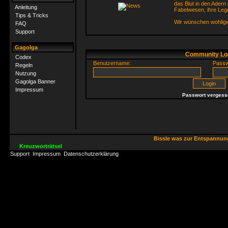
das Blut in den Adern 
Anleitung
Fabelwesen, ihre Leg
Tips & Tricks
Wir wünschen wohlig
FAQ
Support
Gagolga
Community Lo
Codex
Benutzername:
Passw
Regeln
Nutzung
Gagolga Banner
Impressum
Passwort vergess
Bissle was zur Entspannu
Kreuzworträtsel
Support
Impressum
Datenschutzerklärung