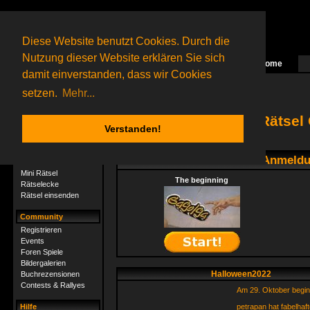
Diese Website benutzt Cookies. Durch die
Nutzung dieser Website erklären Sie sich
Home
Das nächste Rätsel ist in Arbeit
damit einverstanden, dass wir Cookies
45 Gagolganer
online
(0 registrierte und 45 Gäste)
Gagolganer:
9732
Rätsel online:
9498
setzen.
Mehr...
Willkommen in der Rätsel
Verstanden!
Rätsel
Hier kannst du ohne Anmeldun
Jetzt rätseln!
Mini Rätsel
The beginning
Rätselecke
Rätsel einsenden
Community
Registrieren
Events
Foren Spiele
Bildergalerien
Halloween2022
Buchrezensionen
Contests & Rallyes
Am 29. Oktober beginnt
Hilfe
petrapan hat fabelhaf