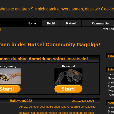
ebsite erklären Sie sich damit einverstanden, dass wir Cooki
Home
Profil
Rätsel
Community
Jetzt ko
)
men in der Rätsel Community Gagolga!
Zufal
annst du ohne Anmeldung sofort losrätseln!
e beginning
Reloaded
Zulet
Lach
Natu
brai
Fuex
Twiv
Alle
Halloween2022
28.10.2022 12:00
Neue
Am 29. Oktober beginnt die alljährliche Gruselzeit bei Gagolga.
rays
Brini
petrapan hat fabelhafte Wesen für euch aufgespürt, die euch