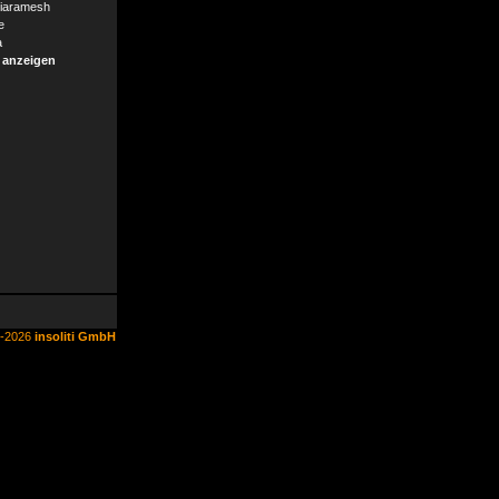
iaramesh
e
a
 anzeigen
6-2026
insoliti GmbH