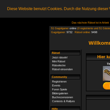
Diese Website benutzt Cookies. Durch die Nutzung dieser W
Das nächste Rätsel ist in Arbeit
51 Gagolganer
online
(0 registrierte und 51 Gäste
Gagolganer:
9732
Rätsel online:
9498
Willkom
Rätsel
Hier k
Jetzt rätseln!
Mini Rätsel
Th
Rätselecke
Rätsel einsenden
Community
Registrieren
Events
Foren Spiele
Bildergalerien
Buchrezensionen
Contests & Rallyes
Hilfe