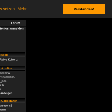
es setzen.
Mehr...
Verstanden!
Forum
stenlos anmelden!
lsbild
Rallye Koblenz
zt online
dochmal
rfreund0815
n_jane
i86
y
 anzeigen
 Gagolganer
creations1
panini