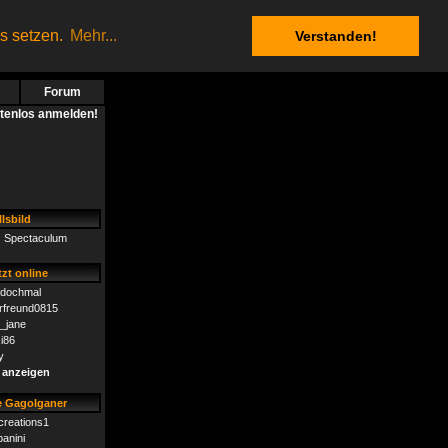
es setzen.
Mehr...
Verstanden!
Forum
stenlos anmelden!
lsbild
Spectaculum
zt online
dochmal
rfreund0815
n_jane
i86
y
 anzeigen
 Gagolganer
creations1
panini