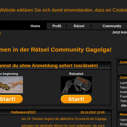
ebsite erklären Sie sich damit einverstanden, dass wir Cooki
Home
Profil
Rätsel
Community
Jetzt ko
)
men in der Rätsel Community Gagolga!
Zufal
annst du ohne Anmeldung sofort losrätseln!
e beginning
Reloaded
Zulet
Lach
Natu
brai
Fuex
Twiv
Alle
Halloween2022
28.10.2022 12:00
Neue
Am 29. Oktober beginnt die alljährliche Gruselzeit bei Gagolga.
rays
Brini
petrapan hat fabelhafte Wesen für euch aufgespürt, die euch