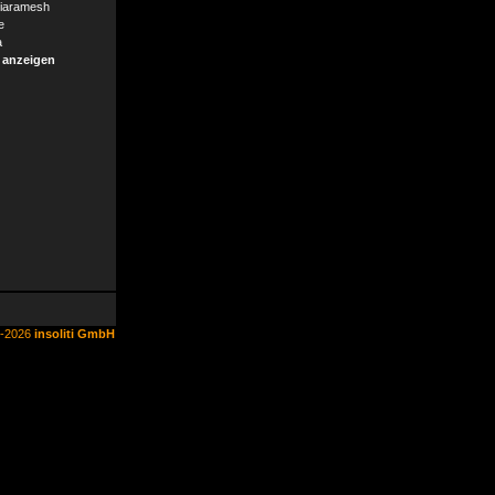
iaramesh
e
a
 anzeigen
6-2026
insoliti GmbH