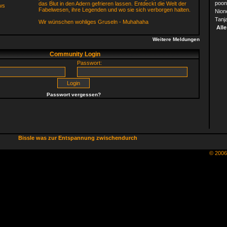
poon
das Blut in den Adern gefrieren lassen. Entdeckt die Welt der
Fabelwesen, ihre Legenden und wo sie sich verborgen halten.
Nion
Tanj
Wir wünschen wohliges Gruseln - Muhahaha
Alle
Weitere Meldungen
Community Login
Passwort:
Passwort vergessen?
Bissle was zur Entspannung zwischendurch
© 200