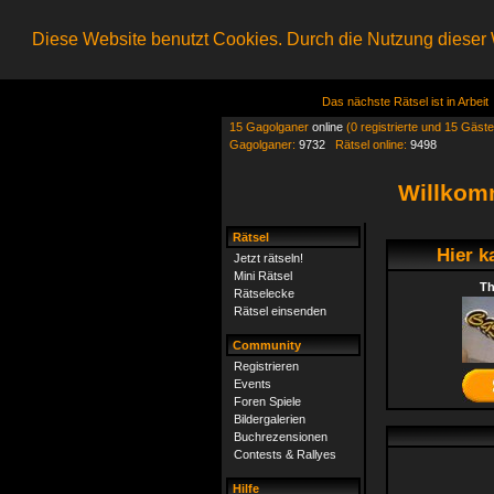
Diese Website benutzt Cookies. Durch die Nutzung dieser W
Das nächste Rätsel ist in Arbeit
15 Gagolganer
online
(0 registrierte und 15 Gäste
Gagolganer:
9732
Rätsel online:
9498
Willkom
Rätsel
Hier k
Jetzt rätseln!
Mini Rätsel
Th
Rätselecke
Rätsel einsenden
Community
Registrieren
Events
Foren Spiele
Bildergalerien
Buchrezensionen
Contests & Rallyes
Hilfe